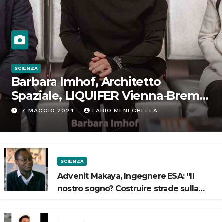
SCIENZA
Barbara Imhof, Architetto
Spaziale, LIQUIFER Vienna-Brema:
“Progettiamo habitat per lo
7 MAGGIO 2024
FABIO MENEGHELLA
Spazio”
SCIENZA
Advenit Makaya, Ingegnere ESA: “Il
nostro sogno? Costruire strade sulla
Luna”