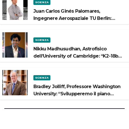
SCIENZA
Juan Carlos Ginés Palomares,
Ingegnere Aerospaziale TU Berlin:
“Vogliamo costruire strade sulla Luna”
SCIENZA
Nikku Madhusudhan, Astrofisico
dell’University of Cambridge: “K2-18b
potrebbe avere un oceano”
SCIENZA
Bradley Jolliff, Professore Washington
University: “Svilupperemo il piano
scientifico di Artemis 3”