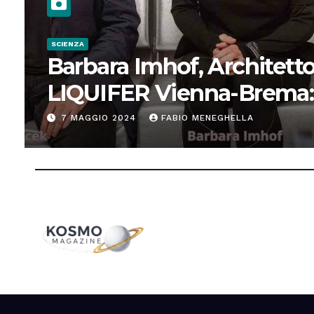
SCIENZA
Barbara Imhof, Architetto
LIQUIFER Vienna-Brema:
“Progettiamo habitat per
7 MAGGIO 2024
FABIO MENEGHELLA