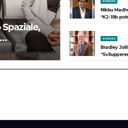
SCIENZA
Nikku Madhu
“K2-18b pot
 Spaziale,
SCIENZA
 lo Spazio”
Bradley Joll
“Svilupperem