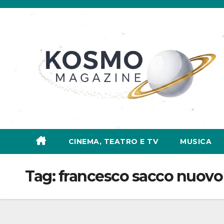
Salta
al
contenuto
CINEMA, TEATRO E TV
MUSICA
Tag:
francesco sacco nuovo