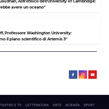
sudhan, Astrofisico dell’University of Cambridge:
rebbe avere un oceano”
iff, Professore Washington University:
o il piano scientifico di Artemis 3”
 TEATRO E TV
LETTERATURA
ARTE
SCIENZA
SPORT