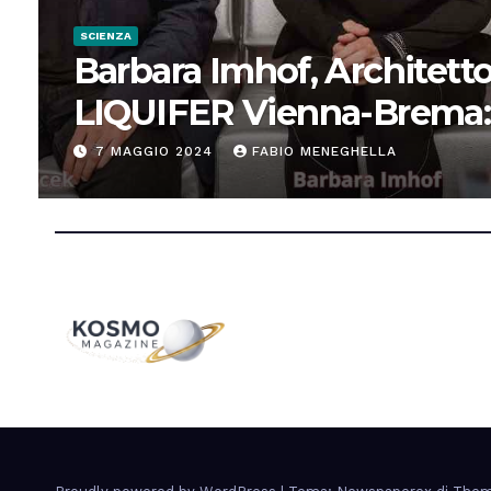
SCIENZA
Barbara Imhof, Architetto
LIQUIFER Vienna-Brema:
“Progettiamo habitat per
7 MAGGIO 2024
FABIO MENEGHELLA