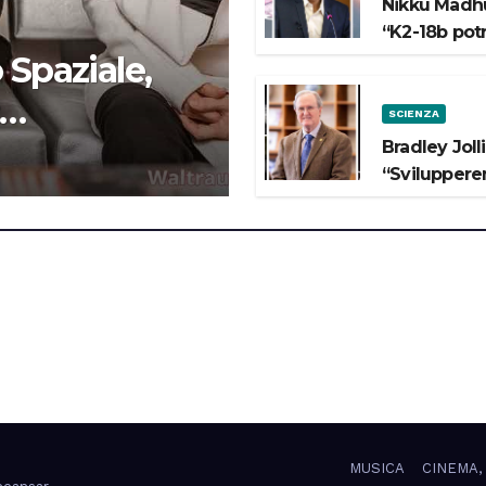
Nikku Madhu
“K2-18b pot
 Spaziale,
SCIENZA
 lo Spazio”
Bradley Joll
“Svilupperem
MUSICA
CINEMA,