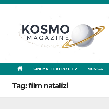
Salta
al
contenuto
CINEMA, TEATRO E TV
MUSICA
Tag:
film natalizi