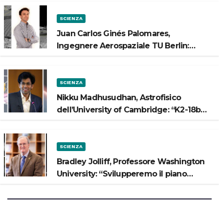
SCIENZA
Juan Carlos Ginés Palomares,
Ingegnere Aerospaziale TU Berlin:
“Vogliamo costruire strade sulla Luna”
SCIENZA
Nikku Madhusudhan, Astrofisico
dell’University of Cambridge: “K2-18b
potrebbe avere un oceano”
SCIENZA
Bradley Jolliff, Professore Washington
University: “Svilupperemo il piano
scientifico di Artemis 3”