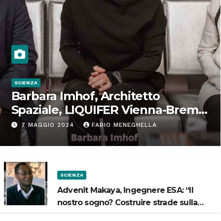
SCIENZA
Barbara Imhof, Architetto
Spaziale, LIQUIFER Vienna-Brema:
“Progettiamo habitat per lo
7 MAGGIO 2024
FABIO MENEGHELLA
Spazio”
SCIENZA
Advenit Makaya, Ingegnere ESA: “Il
nostro sogno? Costruire strade sulla
Luna”