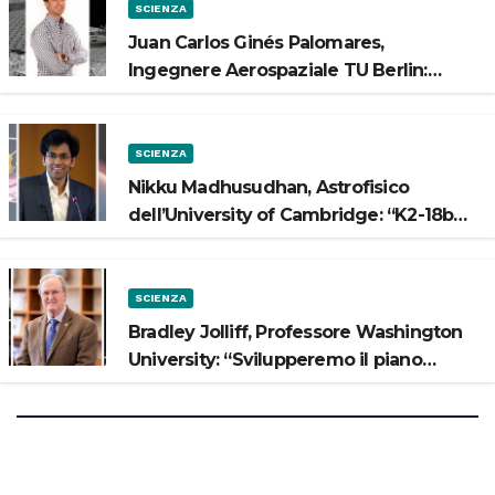
SCIENZA
Juan Carlos Ginés Palomares,
Ingegnere Aerospaziale TU Berlin:
“Vogliamo costruire strade sulla Luna”
SCIENZA
Nikku Madhusudhan, Astrofisico
dell’University of Cambridge: “K2-18b
potrebbe avere un oceano”
SCIENZA
Bradley Jolliff, Professore Washington
University: “Svilupperemo il piano
scientifico di Artemis 3”