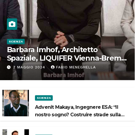
SCIENZA
Barbara Imhof, Architetto
Spaziale, LIQUIFER Vienna-Brema:
“Progettiamo habitat per lo
7 MAGGIO 2024
FABIO MENEGHELLA
Spazio”
SCIENZA
Advenit Makaya, Ingegnere ESA: “Il
nostro sogno? Costruire strade sulla
Luna”