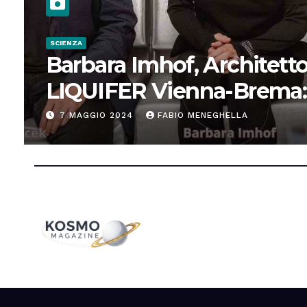
SCIENZA
Barbara Imhof, Architetto
LIQUIFER Vienna-Brema:
“Progettiamo habitat per
7 MAGGIO 2024
FABIO MENEGHELLA