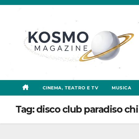
Salta
al
contenuto
CINEMA, TEATRO E TV
MUSICA
Tag:
disco club paradiso ch