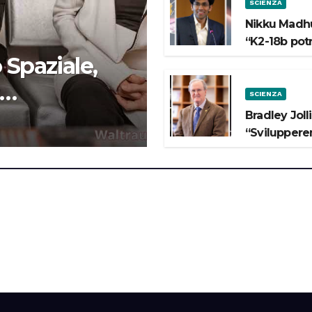
SCIENZA
Nikku Madhu
“K2-18b pot
 Spaziale,
SCIENZA
 lo Spazio”
Bradley Joll
“Svilupperem