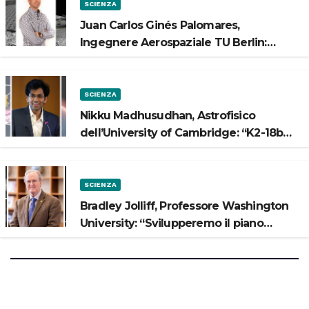
SCIENZA
Juan Carlos Ginés Palomares,
Ingegnere Aerospaziale TU Berlin:
“Vogliamo costruire strade sulla Luna”
SCIENZA
Nikku Madhusudhan, Astrofisico
dell’University of Cambridge: “K2-18b
potrebbe avere un oceano”
SCIENZA
Bradley Jolliff, Professore Washington
University: “Svilupperemo il piano
scientifico di Artemis 3”