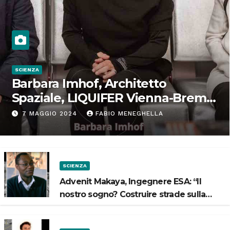
SCIENZA
Barbara Imhof, Architetto
Spaziale, LIQUIFER Vienna-Brema:
“Progettiamo habitat per lo
7 MAGGIO 2024
FABIO MENEGHELLA
Spazio”
SCIENZA
Advenit Makaya, Ingegnere ESA: “Il
nostro sogno? Costruire strade sulla
Luna”