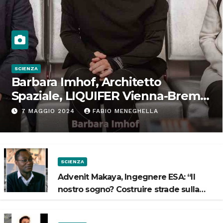
SCIENZA
Barbara Imhof, Architetto
Spaziale, LIQUIFER Vienna-Brema:
“Progettiamo habitat per lo
7 MAGGIO 2024
FABIO MENEGHELLA
Spazio”
SCIENZA
Advenit Makaya, Ingegnere ESA: “Il
nostro sogno? Costruire strade sulla
Luna”