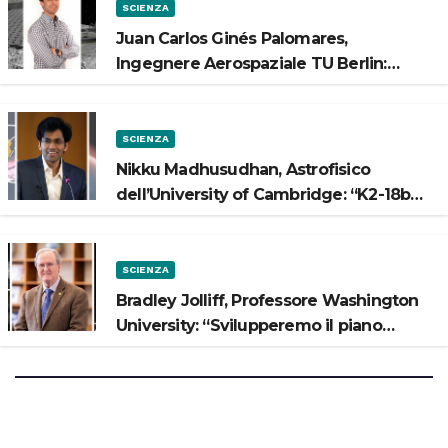
SCIENZA
Juan Carlos Ginés Palomares,
Ingegnere Aerospaziale TU Berlin:
“Vogliamo costruire strade sulla Luna”
SCIENZA
Nikku Madhusudhan, Astrofisico
dell’University of Cambridge: “K2-18b
potrebbe avere un oceano”
SCIENZA
Bradley Jolliff, Professore Washington
University: “Svilupperemo il piano
scientifico di Artemis 3”