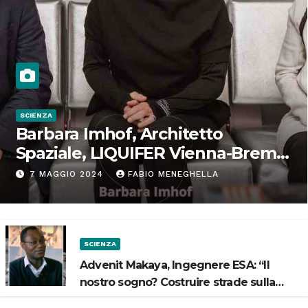
SCIENZA
Barbara Imhof, Architetto
Spaziale, LIQUIFER Vienna-Brema:
“Progettiamo habitat per lo
7 MAGGIO 2024
FABIO MENEGHELLA
Spazio”
SCIENZA
Advenit Makaya, Ingegnere ESA: “Il
nostro sogno? Costruire strade sulla
Luna”