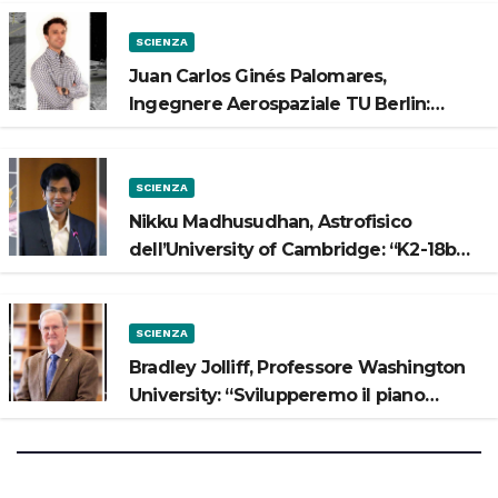
SCIENZA
Juan Carlos Ginés Palomares,
Ingegnere Aerospaziale TU Berlin:
“Vogliamo costruire strade sulla Luna”
SCIENZA
Nikku Madhusudhan, Astrofisico
dell’University of Cambridge: “K2-18b
potrebbe avere un oceano”
SCIENZA
Bradley Jolliff, Professore Washington
University: “Svilupperemo il piano
scientifico di Artemis 3”