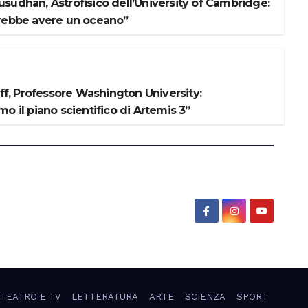
sudhan, Astrofisico dell’University of Cambridge:
rebbe avere un oceano”
iff, Professore Washington University:
o il piano scientifico di Artemis 3”
 TEATRO E TV
LETTERATURA
ARTE
SCIENZA
SPORT