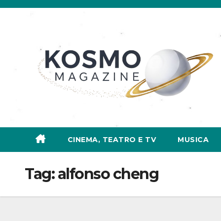
Salta
al
contenuto
CINEMA, TEATRO E TV
MUSICA
Tag:
alfonso cheng