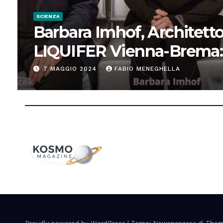
SCIENZA
Barbara Imhof, Architetto
LIQUIFER Vienna-Brema:
“Progettiamo habitat per
7 MAGGIO 2024
FABIO MENEGHELLA