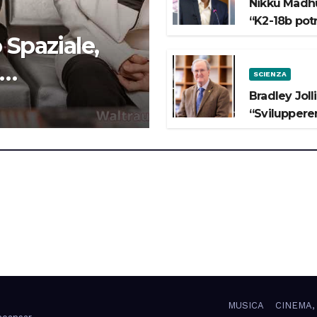
Nikku Madhu
“K2-18b pot
 Spaziale,
SCIENZA
 lo Spazio”
Bradley Joll
“Svilupperem
MUSICA
CINEMA,