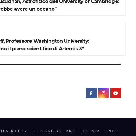
sudhan, Astrofisico dell’University of Cambridge:
rebbe avere un oceano”
iff, Professore Washington University:
o il piano scientifico di Artemis 3”
 TEATRO E TV
LETTERATURA
ARTE
SCIENZA
SPORT