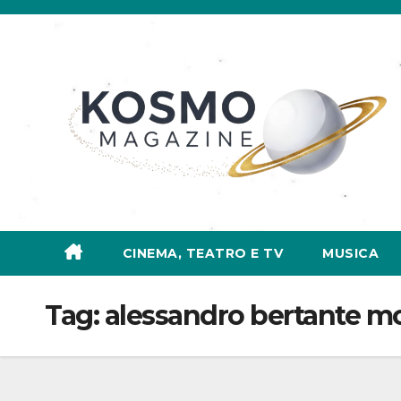
Salta
al
contenuto
CINEMA, TEATRO E TV
MUSICA
Tag:
alessandro bertante mo