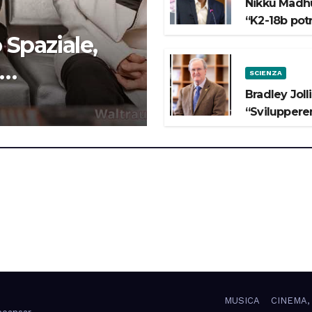
Nikku Madhu
“K2-18b pot
 Spaziale,
SCIENZA
 lo Spazio”
Bradley Joll
“Svilupperem
MUSICA
CINEMA,