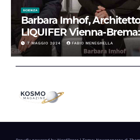
SCIENZA
Barbara Imhof, Architetto
LIQUIFER Vienna-Brema:
“Progettiamo habitat per
7 MAGGIO 2024
FABIO MENEGHELLA