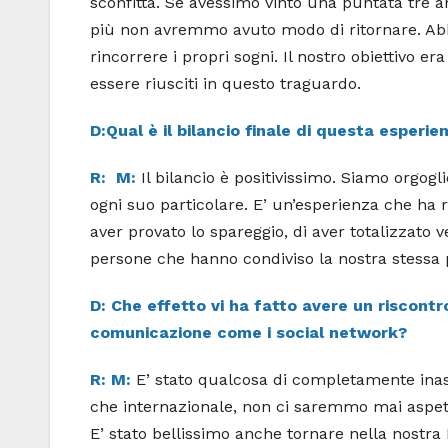
sconfitta. Se avessimo vinto una puntata tre 
più non avremmo avuto modo di ritornare. Abb
rincorrere i propri sogni. Il nostro obiettivo e
essere riusciti in questo traguardo.
D:Qual è il bilancio finale di questa esperie
R:
M:
Il bilancio è positivissimo. Siamo orgog
ogni suo particolare. E’ un’esperienza che ha r
aver provato lo spareggio, di aver totalizzato 
persone che hanno condiviso la nostra stessa p
D: Che effetto vi ha fatto avere un riscontr
comunicazione come i social network?
R: M:
E’ stato qualcosa di completamente inasp
che internazionale, non ci saremmo mai aspett
E’ stato bellissimo anche tornare nella nostra