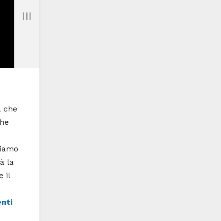
a che
che
biamo
à la
 il
nti