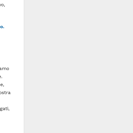
vo,
o.
iamo
e.
e,
ostra
gati,