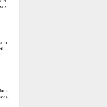
a in
ta e
a in
di
liano
enda.