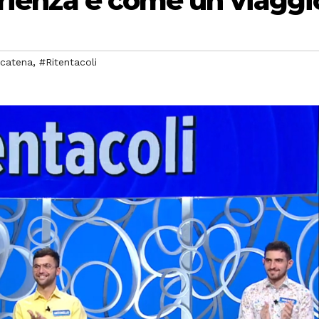
erienza è come un viaggi
,
 catena
#Ritentacoli