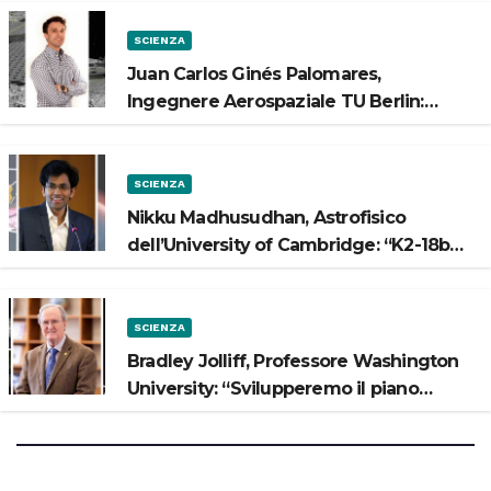
SCIENZA
Juan Carlos Ginés Palomares,
Ingegnere Aerospaziale TU Berlin:
“Vogliamo costruire strade sulla Luna”
SCIENZA
Nikku Madhusudhan, Astrofisico
dell’University of Cambridge: “K2-18b
potrebbe avere un oceano”
SCIENZA
Bradley Jolliff, Professore Washington
University: “Svilupperemo il piano
scientifico di Artemis 3”