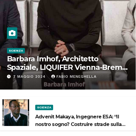
SCIENZA
Barbara Imhof, Architetto
Spaziale, LIQUIFER Vienna-Brema:
“Progettiamo habitat per lo
7 MAGGIO 2024
FABIO MENEGHELLA
Spazio”
SCIENZA
Advenit Makaya, Ingegnere ESA: “Il
nostro sogno? Costruire strade sulla
Luna”