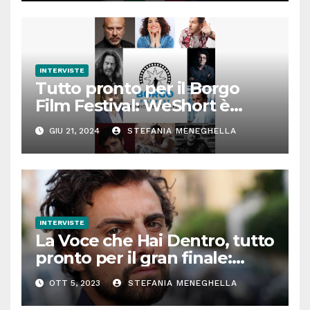
INTERVISTE
Tutto pronto per il Borgo
Film Festival: WeShort è
partner della prima edizione
GIU 21, 2024
STEFANIA MENEGHELLA
INTERVISTE
La Voce che Hai Dentro, tutto
pronto per il gran finale:
parla Roberto Oliveri
OTT 5, 2023
STEFANIA MENEGHELLA