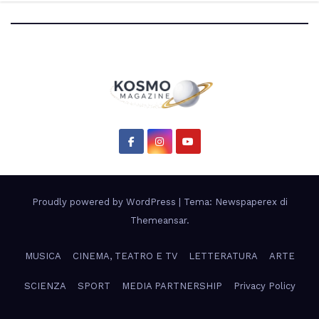
scientifico di Artemis 3”
Proudly powered by WordPress
|
Tema: Newspaperex di
Themeansar
.
MUSICA
CINEMA, TEATRO E TV
LETTERATURA
ARTE
SCIENZA
SPORT
MEDIA PARTNERSHIP
Privacy Policy