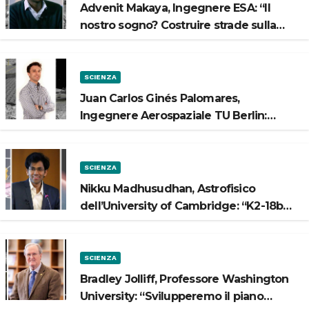
Advenit Makaya, Ingegnere ESA: “Il
nostro sogno? Costruire strade sulla
Luna”
SCIENZA
Juan Carlos Ginés Palomares,
Ingegnere Aerospaziale TU Berlin:
“Vogliamo costruire strade sulla Luna”
SCIENZA
Nikku Madhusudhan, Astrofisico
dell’University of Cambridge: “K2-18b
potrebbe avere un oceano”
SCIENZA
Bradley Jolliff, Professore Washington
University: “Svilupperemo il piano