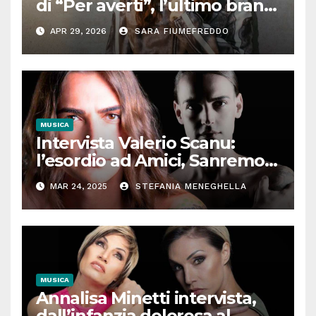
di “Per averti”, l’ultimo brano
tra moltitudine e autenticità
APR 29, 2026
SARA FIUMEFREDDO
MUSICA
Intervista Valerio Scanu:
l’esordio ad Amici, Sanremo,
l’incontro con Maria De
MAR 24, 2025
STEFANIA MENEGHELLA
Filippi, Ora o mai più. Il
cantante senza filtri
MUSICA
Annalisa Minetti intervista,
dall’infanzia dolorosa al