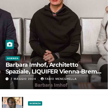
SCIENZA
Barbara Imhof, Architetto
Spaziale, LIQUIFER Vienna-Brema:
“Progettiamo habitat per lo
7 MAGGIO 2024
FABIO MENEGHELLA
Spazio”
SCIENZA