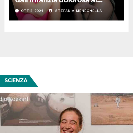
successo: “Così la musica e lo
OTT 2, 2024
STEFANIA MENEGHELLA
sport mi hanno salvata”
SCIENZA