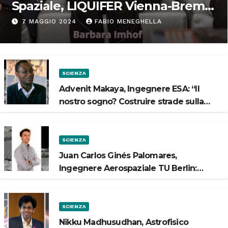
Spaziale, LIQUIFER Vienna-Brema:
“Progettiamo habitat per lo
7 MAGGIO 2024
FABIO MENEGHELLA
Spazio”
SCIENZA
Advenit Makaya, Ingegnere ESA: “Il
nostro sogno? Costruire strade sulla
Luna”
SCIENZA
Juan Carlos Ginés Palomares,
Ingegnere Aerospaziale TU Berlin:
“Vogliamo costruire strade sulla Luna”
SCIENZA
Nikku Madhusudhan, Astrofisico