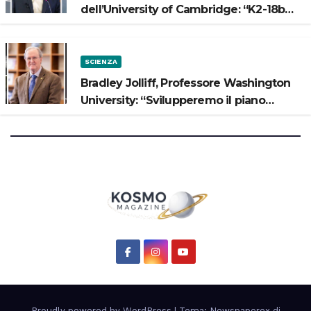
dell’University of Cambridge: “K2-18b
potrebbe avere un oceano”
SCIENZA
Bradley Jolliff, Professore Washington
University: “Svilupperemo il piano
scientifico di Artemis 3”
Proudly powered by WordPress
|
Tema: Newspaperex di