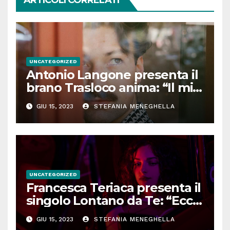
ARTICOLI CORRELATI
UNCATEGORIZED
Antonio Langone presenta il
brano Trasloco anima: “Il mio
bisogno di evadere, ecco da
GIU 15, 2023
STEFANIA MENEGHELLA
dove nasce il singolo”
UNCATEGORIZED
Francesca Teriaca presenta il
singolo Lontano da Te: “Ecco
dove nasce l’idea”
GIU 15, 2023
STEFANIA MENEGHELLA