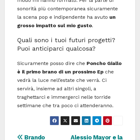
modo mi hanno formato. Per la parte di
sonorità più contemporanea sicuramente
la scena pop e indipendente ha avuto
un
grosso impatto sul mio gusto
.
Quali sono i tuoi futuri progetti?
Puoi anticiparci qualcosa?
Sicuramente posso dire che
Poncho Giallo
è il primo brano di un prossimo Ep
che
vedrà la luce nell’estate che verrà. Ci
servirà, insieme ad altri singoli, a
traghettarci e immergerci nelle torride
settimane che tra poco ci attenderanno.
Navigazione
Brando
Alessio Mayor e la