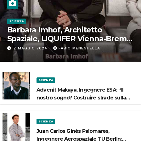
SCIENZA
Barbara Imhof, Architetto
Spaziale, LIQUIFER Vienna-Brema:
“Progettiamo habitat per lo
7 MAGGIO 2024
FABIO MENEGHELLA
Spazio”
SCIENZA
Advenit Makaya, Ingegnere ESA: “Il
nostro sogno? Costruire strade sulla
Luna”
SCIENZA
Juan Carlos Ginés Palomares,
Ingegnere Aerospaziale TU Berlin: