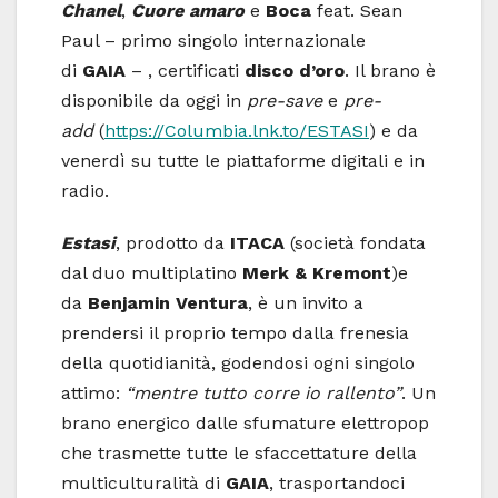
Chanel
,
Cuore amaro
e
Boca
feat. Sean
Paul – primo singolo internazionale
di
GAIA
– , certificati
disco d’oro
. Il brano è
disponibile da oggi in
pre-save
e
pre-
add
(
https://Columbia.lnk.to/ESTASI
) e da
venerdì su tutte le piattaforme digitali e in
radio.
Estasi
, prodotto da
ITACA
(società fondata
dal duo multiplatino
Merk & Kremont
)e
da
Benjamin Ventura
, è un invito a
prendersi il proprio tempo dalla frenesia
della quotidianità, godendosi ogni singolo
attimo:
“mentre tutto corre io rallento”
. Un
brano energico dalle sfumature elettropop
che trasmette tutte le sfaccettature della
multiculturalità di
GAIA
, trasportandoci