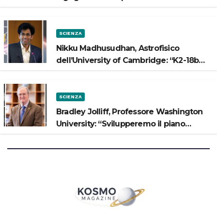
“Vogliamo costruire strade sulla Luna”
SCIENZA
Nikku Madhusudhan, Astrofisico
dell’University of Cambridge: “K2-18b
potrebbe avere un oceano”
SCIENZA
Bradley Jolliff, Professore Washington
University: “Svilupperemo il piano
scientifico di Artemis 3”