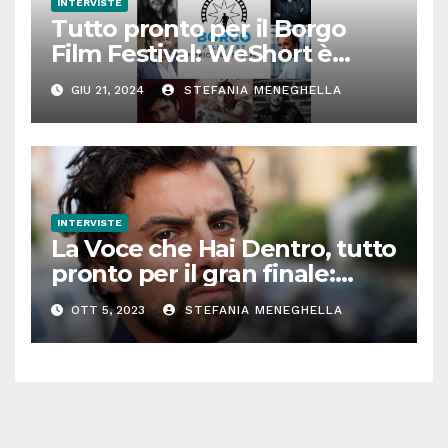
INTERVISTE
Tutto pronto per il Borgo
Film Festival: WeShort è
partner della prima edizione
GIU 21, 2024
STEFANIA MENEGHELLA
INTERVISTE
La Voce che Hai Dentro, tutto
pronto per il gran finale:
parla Roberto Oliveri
OTT 5, 2023
STEFANIA MENEGHELLA