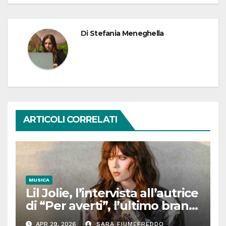
Di
Stefania Meneghella
ARTICOLI CORRELATI
MUSICA
Lil Jolie, l’intervista all’autrice
di “Per averti”, l’ultimo brano
tra moltitudine e autenticità
APR 29, 2026
SARA FIUMEFREDDO