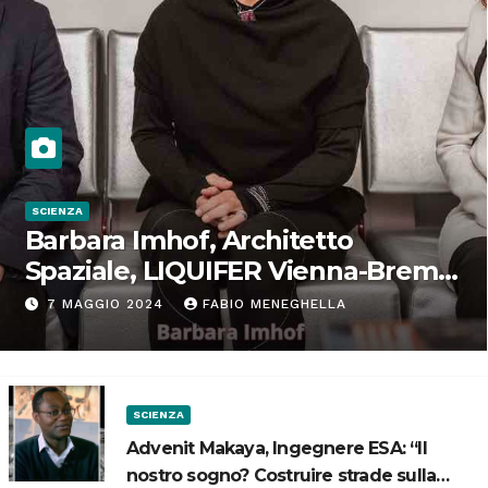
SCIENZA
Barbara Imhof, Architetto
Spaziale, LIQUIFER Vienna-Brema:
“Progettiamo habitat per lo
7 MAGGIO 2024
FABIO MENEGHELLA
Spazio”
SCIENZA
Advenit Makaya, Ingegnere ESA: “Il
nostro sogno? Costruire strade sulla