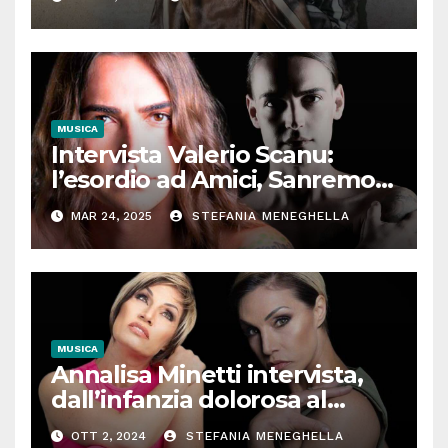
MUSICA
Intervista Valerio Scanu:
l’esordio ad Amici, Sanremo,
l’incontro con Maria De
MAR 24, 2025
STEFANIA MENEGHELLA
Filippi, Ora o mai più. Il
cantante senza filtri
MUSICA
Annalisa Minetti intervista,
dall’infanzia dolorosa al
successo: “Così la musica e lo
OTT 2, 2024
STEFANIA MENEGHELLA