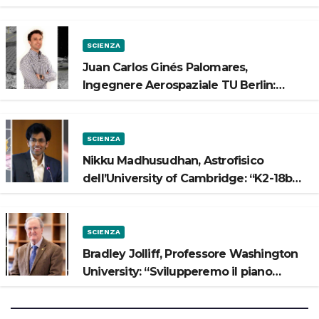
Luna”
SCIENZA
Juan Carlos Ginés Palomares,
Ingegnere Aerospaziale TU Berlin:
“Vogliamo costruire strade sulla Luna”
SCIENZA
Nikku Madhusudhan, Astrofisico
dell’University of Cambridge: “K2-18b
potrebbe avere un oceano”
SCIENZA
Bradley Jolliff, Professore Washington
University: “Svilupperemo il piano
scientifico di Artemis 3”