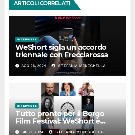
ARTICOLI CORRELATI
INTERVISTE
WeShort sigla un accordo
triennale con Frecciarossa
AGO 26, 2024
STEFANIA MENEGHELLA
INTERVISTE
Tutto pronto per il Borgo
Film Festival: WeShort è
partner della prima edizione
GIU 21, 2024
STEFANIA MENEGHELLA