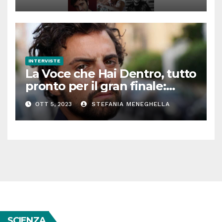
INTERVISTE
La Voce che Hai Dentro, tutto
pronto per il gran finale:
parla Roberto Oliveri
OTT 5, 2023
STEFANIA MENEGHELLA
SCIENZA