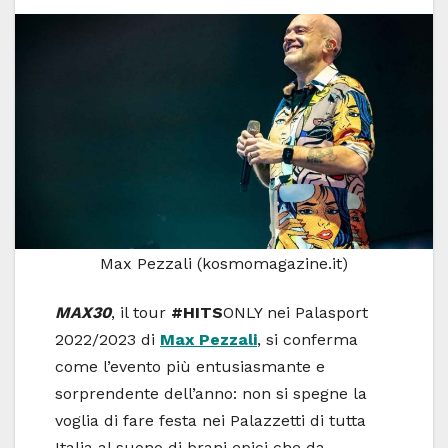
Max Pezzali (kosmomagazine.it)
MAX30
,
il tour
#HITS
ONLY nei Palasport
2022/2023 di
Max Pezzali
, si conferma
come l’evento più entusiasmante e
sorprendente dell’anno: non si spegne la
voglia di fare festa nei Palazzetti di tutta
Italia al suono di brani epici che da