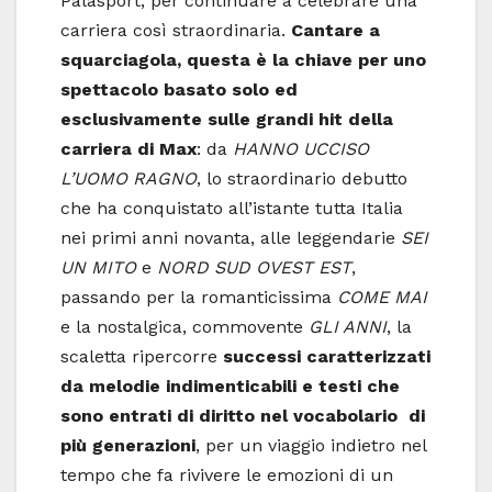
Palasport, per continuare a celebrare una
carriera così straordinaria.
Cantare a
squarciagola, questa è la chiave per uno
spettacolo basato solo ed
esclusivamente sulle grandi hit della
carriera di Max
: da
HANNO UCCISO
L’UOMO RAGNO
, lo straordinario debutto
che ha conquistato all’istante tutta Italia
nei primi anni novanta, alle leggendarie
SEI
UN MITO
e
NORD SUD OVEST EST
,
passando per la romanticissima
COME MAI
e la nostalgica, commovente
GLI ANNI
, la
scaletta
ripercorre
successi caratterizzati
da melodie indimenticabili e testi che
sono entrati di diritto nel vocabolario di
più generazioni
, per un viaggio indietro nel
tempo che fa rivivere le emozioni di un