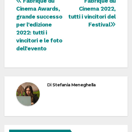
Navigazione
Fabrique du
Fabrique du
Cinema Awards,
Cinema 2022,
articoli
grande successo
tutti i vincitori del
per l’edizione
Festival
2022: tutti i
vincitori e le foto
dell’evento
Di
Stefania Meneghella