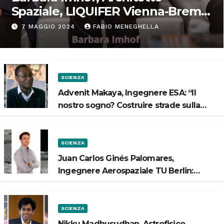
Spaziale, LIQUIFER Vienna-Brema:
“Progettiamo habitat per lo
7 MAGGIO 2024
FABIO MENEGHELLA
Spazio”
SCIENZA
Advenit Makaya, Ingegnere ESA: “Il
nostro sogno? Costruire strade sulla
Luna”
SCIENZA
Juan Carlos Ginés Palomares,
Ingegnere Aerospaziale TU Berlin:
“Vogliamo costruire strade sulla Luna”
SCIENZA
Nikku Madhusudhan, Astrofisico