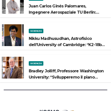
Juan Carlos Ginés Palomares,
Ingegnere Aerospaziale TU Berlin:
“Vogliamo costruire strade sulla Luna”
SCIENZA
Nikku Madhusudhan, Astrofisico
dell’University of Cambridge: “K2-18b
potrebbe avere un oceano”
SCIENZA
Bradley Jolliff, Professore Washington
University: “Svilupperemo il piano
scientifico di Artemis 3”