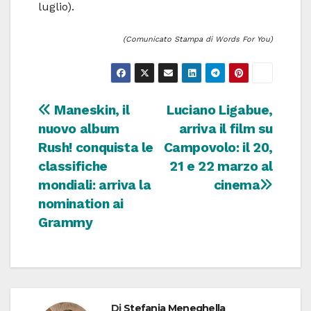
luglio).
(Comunicato Stampa di Words For You)
Navigazione
Maneskin, il
Luciano Ligabue,
nuovo album
arriva il film su
articoli
Rush! conquista le
Campovolo: il 20,
classifiche
21 e 22 marzo al
mondiali: arriva la
cinema
nomination ai
Grammy
Di
Stefania Meneghella