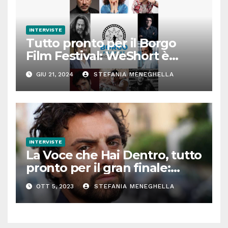
INTERVISTE
Tutto pronto per il Borgo
Film Festival: WeShort è
partner della prima edizione
GIU 21, 2024
STEFANIA MENEGHELLA
INTERVISTE
La Voce che Hai Dentro, tutto
pronto per il gran finale:
parla Roberto Oliveri
OTT 5, 2023
STEFANIA MENEGHELLA