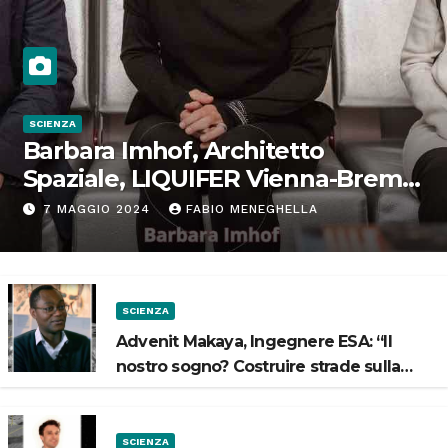
SCIENZA
Barbara Imhof, Architetto
Spaziale, LIQUIFER Vienna-Brema:
“Progettiamo habitat per lo
7 MAGGIO 2024
FABIO MENEGHELLA
Spazio”
SCIENZA
Advenit Makaya, Ingegnere ESA: “Il
nostro sogno? Costruire strade sulla
Luna”
SCIENZA