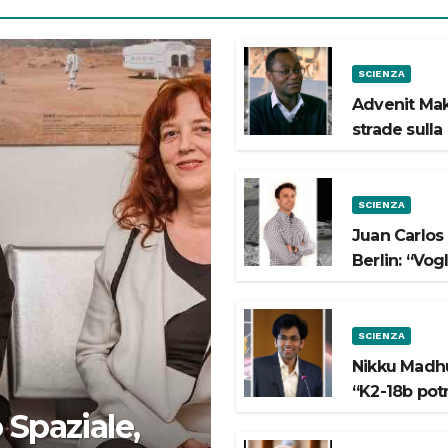
SCIENZA
Advenit Mak
strade sulla
SCIENZA
Juan Carlos
Berlin: “Vog
SCIENZA
Nikku Madhu
“K2-18b pot
 Spaziale,