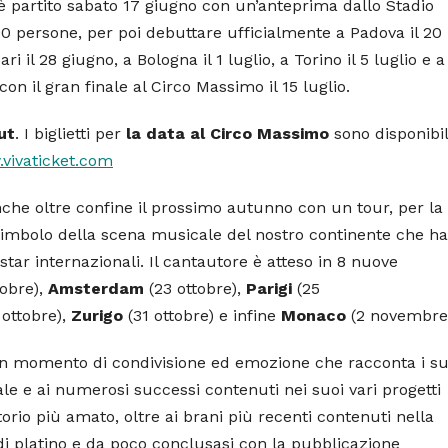
r è partito sabato 17 giugno con un’anteprima dallo Stadio
0 persone, per poi debuttare ufficialmente a Padova il 20
i il 28 giugno, a Bologna il 1 luglio, a Torino il 5 luglio e a
on il gran finale al Circo Massimo il 15 luglio.
ut
. I biglietti per
la data al Circo Massimo
sono disponibil
vivaticket.com
che oltre confine il prossimo autunno con un tour, per la
, simbolo della scena musicale del nostro continente che ha
star internazionali. Il cantautore è atteso in 8 nuove
tobre),
Amsterdam
(23 ottobre),
Parigi
(25
 ottobre),
Zurigo
(31 ottobre) e infine
Monaco
(2 novembre
un momento di condivisione ed emozione che racconta i su
ale e ai numerosi successi contenuti nei suoi vari progetti
torio più amato, oltre ai brani più recenti contenuti nella
i di platino e da poco conclusasi con la pubblicazione