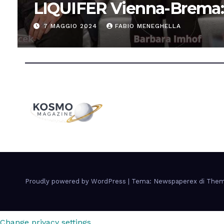
LIQUIFER Vienna-Brema:
“Progettiamo habitat per
7 MAGGIO 2024
FABIO MENEGHELLA
Proudly powered by WordPress
|
Tema: Newspaperex di
Them
Change privacy settings