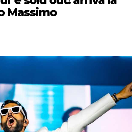
r è sold out: arriva la
co Massimo