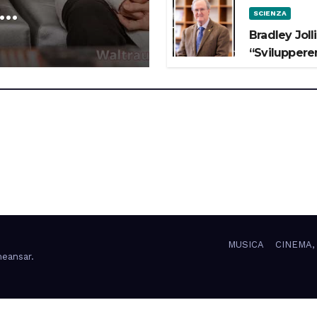
SCIENZA
 lo Spazio”
Bradley Joll
“Svilupperem
MUSICA
CINEMA,
eansar
.