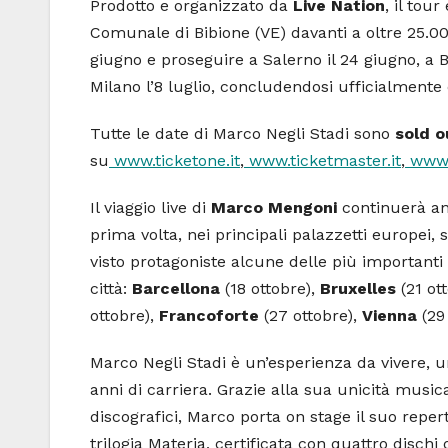
Prodotto e organizzato da
Live Nation
, il tou
Comunale di Bibione (VE) davanti a oltre 25.00
giugno e proseguire a Salerno il 24 giugno, a Bar
Milano l’8 luglio, concludendosi ufficialmente c
Tutte le date di Marco Negli Stadi sono
sold o
su
www.ticketone.it
,
www.ticketmaster.it
,
www.
Il viaggio live di
Marco Mengoni
continuerà an
prima volta, nei principali palazzetti europei
visto protagoniste alcune delle più importanti 
città:
Barcellona
(18 ottobre),
Bruxelles
(21 ot
ottobre),
Francoforte
(27 ottobre),
Vienna
(29
Marco Negli Stadi è un’esperienza da vivere, 
anni di carriera. Grazie alla sua unicità music
discografici, Marco porta on stage il suo reper
trilogia Materia, certificata con quattro disch