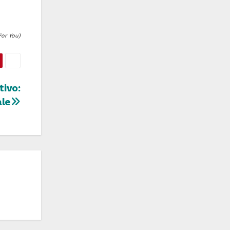
or You)
tivo:
ale