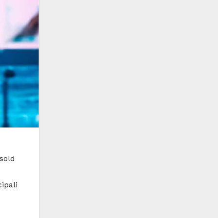
sold
ipali