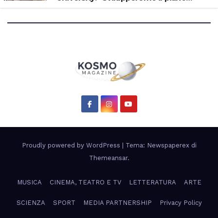
scientifico di Artemis 3”
Proudly powered by WordPress
|
Tema: Newspaperex di
Themeansar
.
MUSICA
CINEMA, TEATRO E TV
LETTERATURA
ARTE
SCIENZA
SPORT
MEDIA PARTNERSHIP
Privacy Policy