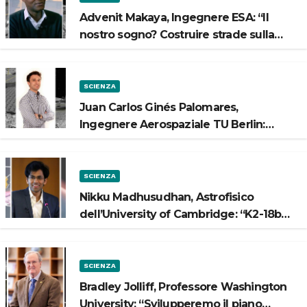
Advenit Makaya, Ingegnere ESA: “Il
nostro sogno? Costruire strade sulla
Luna”
SCIENZA
Juan Carlos Ginés Palomares,
Ingegnere Aerospaziale TU Berlin:
“Vogliamo costruire strade sulla Luna”
SCIENZA
Nikku Madhusudhan, Astrofisico
dell’University of Cambridge: “K2-18b
potrebbe avere un oceano”
SCIENZA
Bradley Jolliff, Professore Washington
University: “Svilupperemo il piano