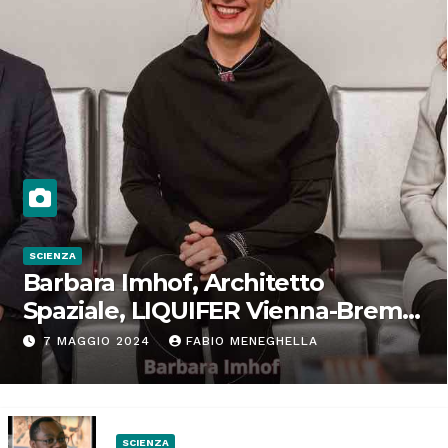
SCIENZA
Barbara Imhof, Architetto
Spaziale, LIQUIFER Vienna-Brema:
“Progettiamo habitat per lo
7 MAGGIO 2024
FABIO MENEGHELLA
Spazio”
SCIENZA