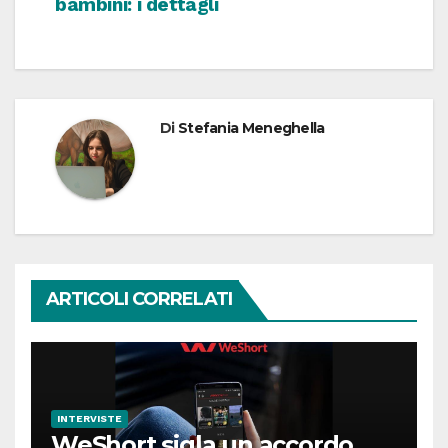
bambini: i dettagli
Di
Stefania Meneghella
ARTICOLI CORRELATI
INTERVISTE
WeShort sigla un accordo