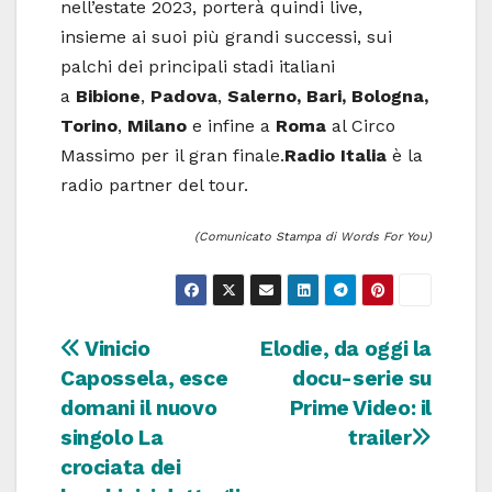
nell’estate 2023, porterà quindi live,
insieme ai suoi più grandi successi, sui
palchi dei principali stadi italiani
a
Bibione
,
Padova
,
Salerno, Bari, Bologna,
Torino
,
Milano
e infine a
Roma
al Circo
Massimo per il gran finale.
Radio Italia
è la
radio partner del tour.
(Comunicato Stampa di Words For You)
Navigazione
Vinicio
Elodie, da oggi la
Capossela, esce
docu-serie su
articoli
domani il nuovo
Prime Video: il
singolo La
trailer
crociata dei