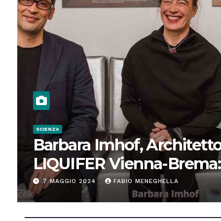
SCIENZA
Barbara Imhof, Architetto
LIQUIFER Vienna-Brema:
“Progettiamo habitat per
7 MAGGIO 2024
FABIO MENEGHELLA