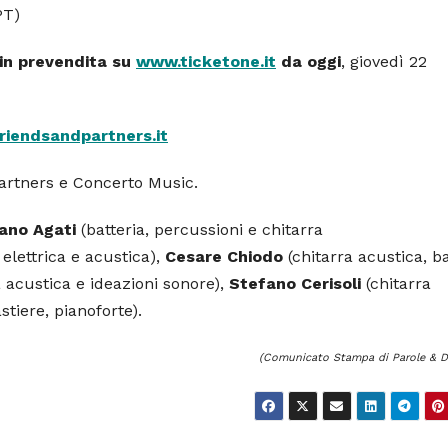
PT)
i in prevendita su
www.ticketone.it
da oggi
, giovedì 22
iendsandpartners.it
Partners e Concerto Music.
iano Agati
(batteria, percussioni e chitarra
 elettrica e acustica),
Cesare Chiodo
(chitarra acustica, b
 acustica e ideazioni sonore),
Stefano Cerisoli
(chitarra
stiere, pianoforte).
(Comunicato Stampa di Parole & Di