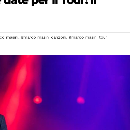
ate per il Tour: il
,
,
co masini
#marco masini canzoni
#marco masini tour