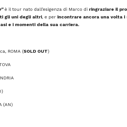
e”
è il tour nato dall’esigenza di Marco di
ringraziare il pr
 gli uni degli altri
, e per
incontrare ancora una volta i 
asi e i momenti della sua carriera.
ica, ROMA (
SOLD OUT
)
NTOVA
ANDRIA
I)
A (AN)