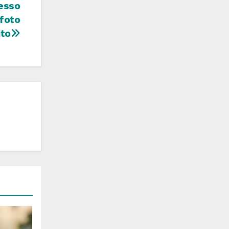
esso
 foto
nto