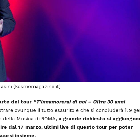
asini (kosmomagazine.it)
arte del tour
“T’innamorerai di noi – Oltre 30 anni
strare ovunque il tutto esaurito e che si concluderà il 9 g
o della Musica di ROMA
, a grande richiesta si aggiungon
ire dal 17 marzo, ultimi live di questo tour per poter
scorsi insieme.