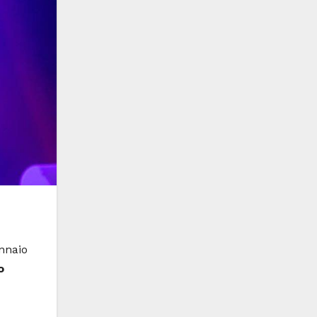
ennaio
o