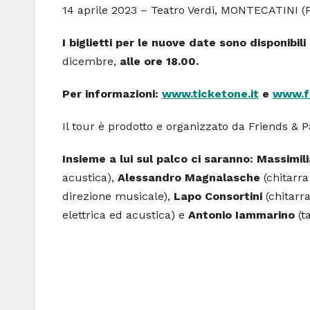
14 aprile 2023 – Teatro Verdi, MONTECATINI (
I biglietti per le nuove date sono disponibil
dicembre,
alle ore 18.00.
Per informazioni:
www.ticketone.it
e
www.fr
Il tour è prodotto e organizzato da Friends & 
Insieme a lui sul palco ci saranno: Massimil
acustica),
Alessandro Magnalasche
(chitarra
direzione musicale),
Lapo Consortini
(chitarra
elettrica ed acustica) e
Antonio Iammarino
(ta