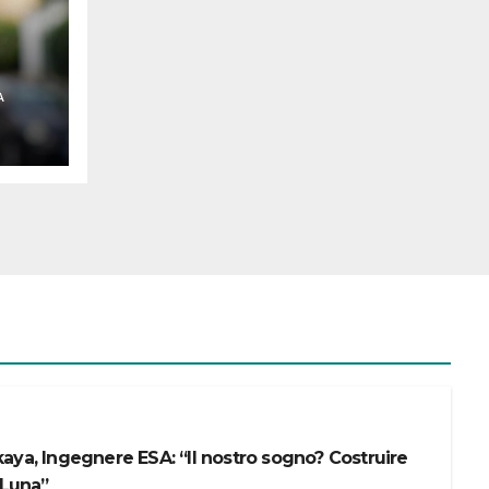
n
A
aya, Ingegnere ESA: “Il nostro sogno? Costruire
 Luna”