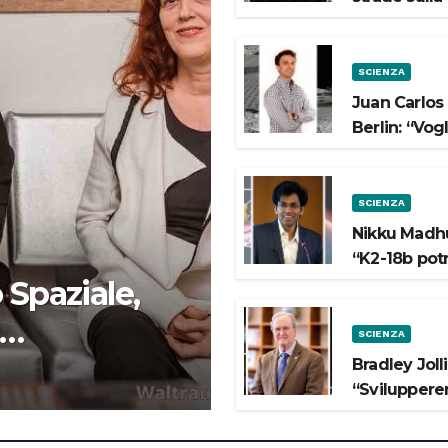
SCIENZA
Juan Carlos
Berlin: “Vog
SCIENZA
Nikku Madhu
“K2-18b pot
 Spaziale,
SCIENZA
 lo Spazio”
Bradley Joll
“Svilupperem