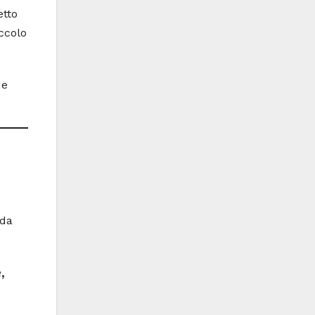
etto
ccolo
de
 da
,