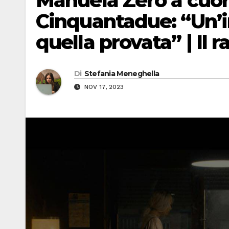
Manuela Zero a cuor
Cinquantadue: “Un’i
quella provata” | Il r
Di
Stefania Meneghella
NOV 17, 2023