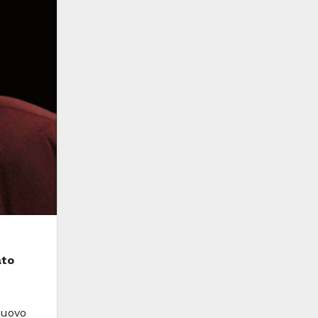
ato
nuovo