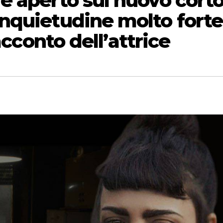
e aperto sul nuovo cort
nquietudine molto forte
acconto dell’attrice