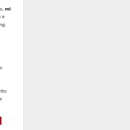
o,
mi
i è
ng.
mo
utto
e