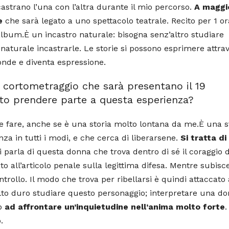
astrano l’una con l’altra durante il mio percorso.
A maggi
le
che sarà legato a uno spettacolo teatrale. Recito per 1 or
 album.
È un incastro naturale: bisogna senz’altro studiare
naturale incastrarle. Le storie si possono esprimere attra
fonde e diventa espressione.
 cortometraggio che sarà presentano il 19
ato prendere parte a questa esperienza?
 fare, anche se è una storia molto lontana da me.
È una s
za in tutti i modi, e che cerca di liberarsene.
Si tratta di
i parla di questa donna che trova dentro di sé il coraggio d
o all’articolo penale sulla legittima difesa. Mentre subisc
ontrollo. Il modo che trova per ribellarsi è quindi attaccato
lto duro studiare questo personaggio; interpretare una d
to
ad affrontare un’inquietudine nell’anima molto forte
.
.