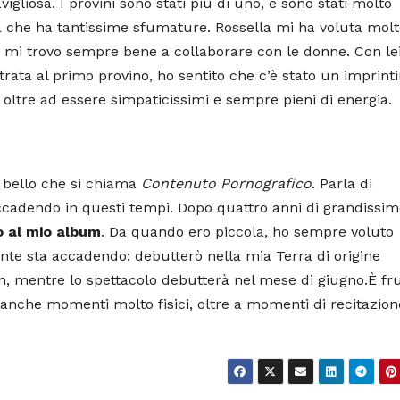
iosa. I provini sono stati più di uno, e sono stati molto
che ha tantissime sfumature. Rossella mi ha voluta molt
, mi trovo sempre bene a collaborare con le donne. Con le
ata al primo provino, ho sentito che c’è stato un imprinti
oltre ad essere simpaticissimi e sempre pieni di energia.
 bello che si chiama
Contenuto Pornografico
. Parla di
accadendo in questi tempi. Dopo quattro anni di grandissi
o al mio album
. Da quando ero piccola, ho sempre voluto
nte sta accadendo: debutterò nella mia Terra di origine
m, mentre lo spettacolo debutterà nel mese di giugno.
È fr
o anche momenti molto fisici, oltre a momenti di recitazion