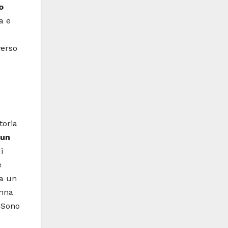
o
a e
verso
toria
 un
i
e
 a un
onna
 Sono