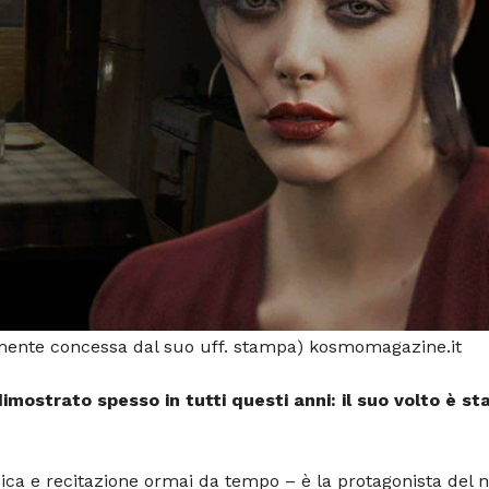
lmente concessa dal suo uff. stampa) kosmomagazine.it
dimostrato spesso in tutti questi anni: il suo volto è st
sica e recitazione ormai da tempo – è la protagonista del 