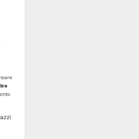
.
nsare
ire
conto
azzi