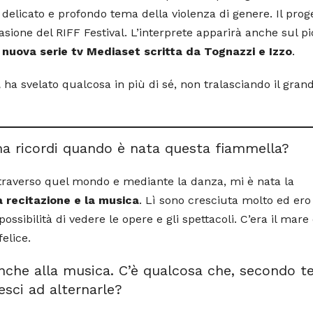
elicato e profondo tema della violenza di genere. Il prog
sione del RIFF Festival. L’interprete apparirà anche sul pi
 nuova serie tv Mediaset scritta da Tognazzi e Izzo
.
,
ha svelato qualcosa in più di sé, non tralasciando il gran
 ma ricordi quando è nata questa fiammella?
attraverso quel mondo e mediante la danza, mi è nata la
 recitazione e la musica
. Lì sono cresciuta molto ed ero
sibilità di vedere le opere e gli spettacoli. C’era il mare
felice.
i anche alla musica. C’è qualcosa che, secondo te
sci ad alternarle?