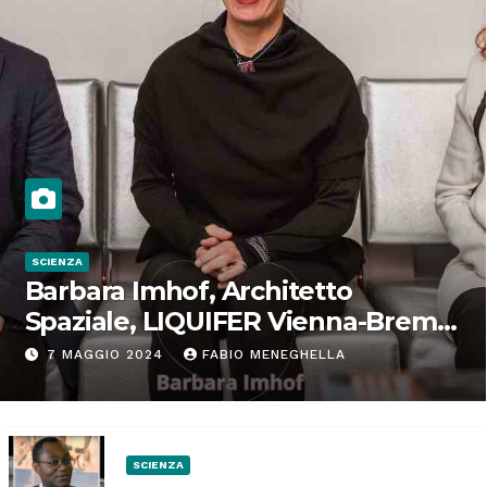
SCIENZA
Barbara Imhof, Architetto
Spaziale, LIQUIFER Vienna-Brema:
“Progettiamo habitat per lo
7 MAGGIO 2024
FABIO MENEGHELLA
Spazio”
SCIENZA