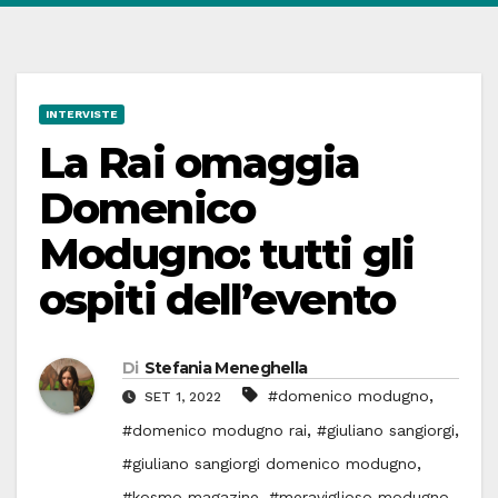
INTERVISTE
La Rai omaggia
Domenico
Modugno: tutti gli
ospiti dell’evento
Di
Stefania Meneghella
,
#domenico modugno
SET 1, 2022
,
,
#domenico modugno rai
#giuliano sangiorgi
,
#giuliano sangiorgi domenico modugno
,
,
#kosmo magazine
#meraviglioso modugno