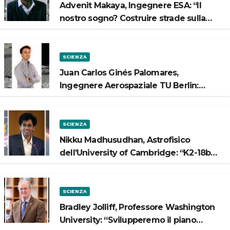
Advenit Makaya, Ingegnere ESA: “Il
nostro sogno? Costruire strade sulla
Luna”
SCIENZA
Juan Carlos Ginés Palomares,
Ingegnere Aerospaziale TU Berlin:
“Vogliamo costruire strade sulla Luna”
SCIENZA
Nikku Madhusudhan, Astrofisico
dell’University of Cambridge: “K2-18b
potrebbe avere un oceano”
SCIENZA
Bradley Jolliff, Professore Washington
University: “Svilupperemo il piano