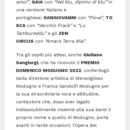
amo!”
,
GAIA
con
“Nel blu, dipinto di blu”
in
una versione italiano e
portoghese,
SANGIOVANNI
con
“Piove”
,
TO
SCA
con
“Vecchio Frack”
e
“Lu
Tambureddu”
e gli
ZEN
CIRCUS
con
“Amara Terra Mia”
.
Tra gli ospiti più attesi, anche
Giuliano
Sangiorgi,
che ha ricevuto il
PREMIO
DOMENICO MODUGNO 2022
, conferitogli
dalla direzione artistica di Meraviglioso
Modugno e Franca Gandolfi Modugno per
la sua straordinaria voce e attitudine,
cantautore che, dopo aver legato
indissolubilmente insieme alla sua band il
proprio nome a quello di Modugno, porta
avanti in tante occasioni, l’Opera del