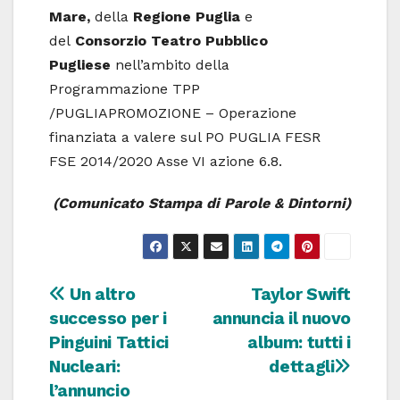
Mare,
della
Regione Puglia
e
del
Consorzio Teatro Pubblico
Pugliese
nell’ambito della
Programmazione TPP
/PUGLIAPROMOZIONE – Operazione
finanziata a valere sul PO PUGLIA FESR
FSE 2014/2020 Asse VI azione 6.8.
(Comunicato Stampa di Parole & Dintorni)
Navigazione
Un altro
Taylor Swift
successo per i
annuncia il nuovo
articoli
Pinguini Tattici
album: tutti i
Nucleari:
dettagli
l’annuncio