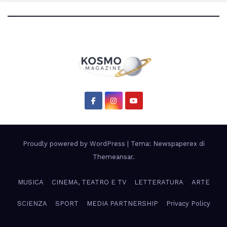
scientifico di Artemis 3”
Proudly powered by WordPress
|
Tema: Newspaperex di
Themeansar
.
MUSICA
CINEMA, TEATRO E TV
LETTERATURA
ARTE
SCIENZA
SPORT
MEDIA PARTNERSHIP
Privacy Policy