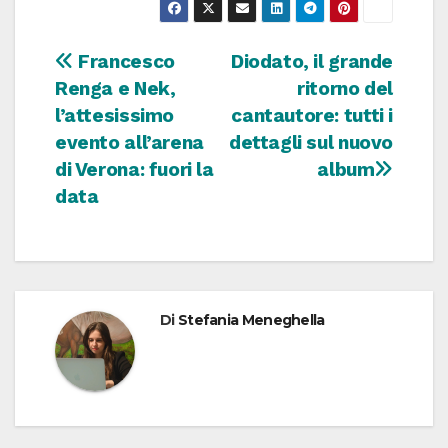
Navigazione
Francesco
Diodato, il grande
Renga e Nek,
ritorno del
articoli
l’attesissimo
cantautore: tutti i
evento all’arena
dettagli sul nuovo
di Verona: fuori la
album
data
Di
Stefania Meneghella