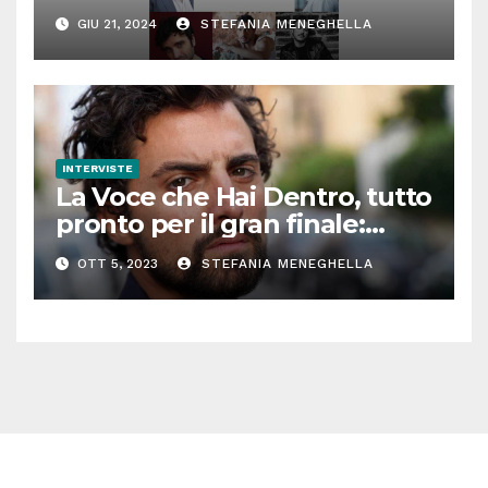
partner della prima edizione
GIU 21, 2024
STEFANIA MENEGHELLA
INTERVISTE
La Voce che Hai Dentro, tutto
pronto per il gran finale:
parla Roberto Oliveri
OTT 5, 2023
STEFANIA MENEGHELLA