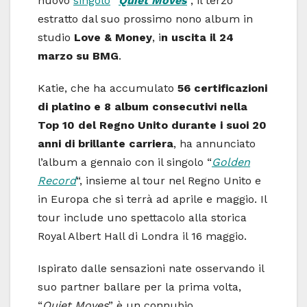
nuovo
singolo
“
Quiet Moves
“, il terzo
estratto dal suo prossimo nono album in
studio
Love & Money
, i
n uscita il 24
marzo su BMG
.
Katie, che ha accumulato
56 certificazioni
di platino e 8 album consecutivi nella
Top 10 del Regno Unito durante i suoi 20
anni di brillante carriera
, ha annunciato
l’album a gennaio con il singolo “
Golden
Record
“, insieme al tour nel Regno Unito e
in Europa che si terrà ad aprile e maggio. Il
tour include uno spettacolo alla storica
Royal Albert Hall di Londra il 16 maggio.
Ispirato dalle sensazioni nate osservando il
suo partner ballare per la prima volta,
“
Quiet Moves
” è un connubio