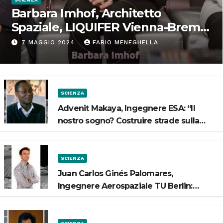
Barbara Imhof, Architetto
Spaziale, LIQUIFER Vienna-Brema:
“Progettiamo habitat per lo
7 MAGGIO 2024
FABIO MENEGHELLA
Spazio”
SCIENZA
Advenit Makaya, Ingegnere ESA: “Il
nostro sogno? Costruire strade sulla
Luna”
SCIENZA
Juan Carlos Ginés Palomares,
Ingegnere Aerospaziale TU Berlin:
“Vogliamo costruire strade sulla Luna”