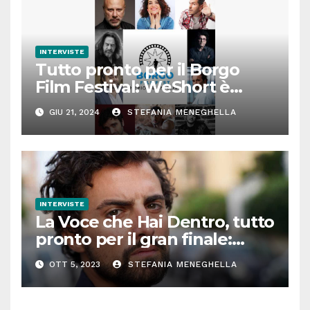
INTERVISTE
Tutto pronto per il Borgo
Film Festival: WeShort è
partner della prima edizione
GIU 21, 2024
STEFANIA MENEGHELLA
INTERVISTE
La Voce che Hai Dentro, tutto
pronto per il gran finale:
parla Roberto Oliveri
OTT 5, 2023
STEFANIA MENEGHELLA