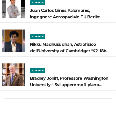
SCIENZA
Juan Carlos Ginés Palomares,
Ingegnere Aerospaziale TU Berlin:
“Vogliamo costruire strade sulla Luna”
SCIENZA
Nikku Madhusudhan, Astrofisico
dell’University of Cambridge: “K2-18b
potrebbe avere un oceano”
SCIENZA
Bradley Jolliff, Professore Washington
University: “Svilupperemo il piano
scientifico di Artemis 3”