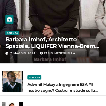
SCIENZA
Barbara Imhof, Architetto
Spaziale, LIQUIFER Vienna-Brema:
“Progettiamo habitat per lo
7 MAGGIO 2024
FABIO MENEGHELLA
Spazio”
SCIENZA
Advenit Makaya, Ingegnere ESA: “Il
nostro sogno? Costruire strade sulla
Luna”