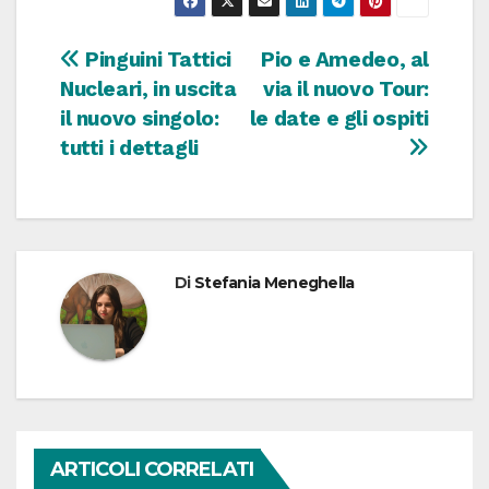
Navigazione
Pinguini Tattici
Pio e Amedeo, al
Nucleari, in uscita
via il nuovo Tour:
articoli
il nuovo singolo:
le date e gli ospiti
tutti i dettagli
Di
Stefania Meneghella
ARTICOLI CORRELATI