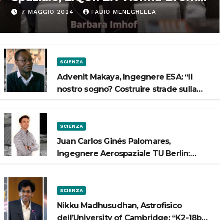
“Progettiamo habitat per lo
7 MAGGIO 2024
FABIO MENEGHELLA
Spazio”
SCIENZA
Advenit Makaya, Ingegnere ESA: “Il
nostro sogno? Costruire strade sulla
Luna”
SCIENZA
Juan Carlos Ginés Palomares,
Ingegnere Aerospaziale TU Berlin:
“Vogliamo costruire strade sulla Luna”
SCIENZA
Nikku Madhusudhan, Astrofisico
dell’University of Cambridge: “K2-18b