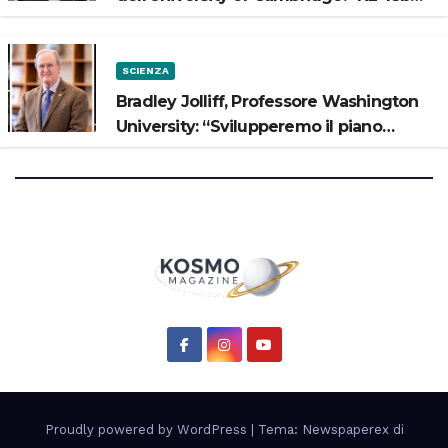
potrebbe avere un oceano”
SCIENZA
Bradley Jolliff, Professore Washington
University: “Svilupperemo il piano
scientifico di Artemis 3”
Proudly powered by WordPress
|
Tema: Newspaperex di