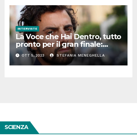
INTERVISTE
La Voce che Hai Dentro, tutto
pronto per il gran finale:
parla Roberto Oliveri
OTT 5, 2023
STEFANIA MENEGHELLA
SCIENZA