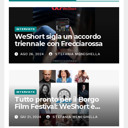
INTERVISTE
WeShort sigla un accordo
triennale con Frecciarossa
AGO 26, 2024
STEFANIA MENEGHELLA
INTERVISTE
Tutto pronto per il Borgo
Film Festival: WeShort è
partner della prima edizione
GIU 21, 2024
STEFANIA MENEGHELLA