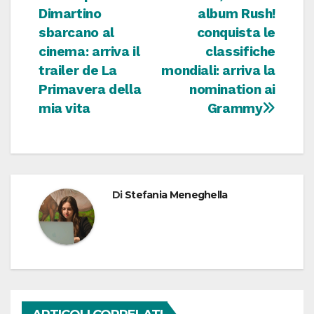
Dimartino
album Rush!
articoli
sbarcano al
conquista le
cinema: arriva il
classifiche
trailer de La
mondiali: arriva la
Primavera della
nomination ai
mia vita
Grammy
Di
Stefania Meneghella