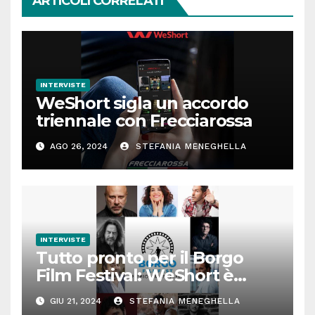
ARTICOLI CORRELATI
INTERVISTE
WeShort sigla un accordo
triennale con Frecciarossa
AGO 26, 2024
STEFANIA MENEGHELLA
INTERVISTE
Tutto pronto per il Borgo
Film Festival: WeShort è
partner della prima edizione
GIU 21, 2024
STEFANIA MENEGHELLA