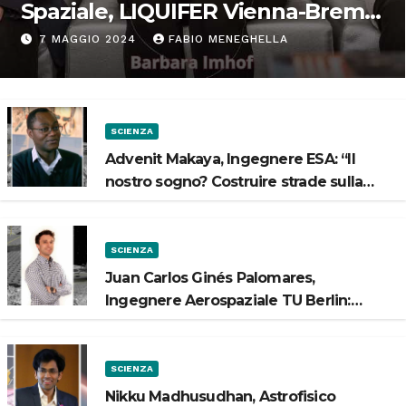
Spaziale, LIQUIFER Vienna-Brema:
“Progettiamo habitat per lo
7 MAGGIO 2024
FABIO MENEGHELLA
Spazio”
SCIENZA
Advenit Makaya, Ingegnere ESA: “Il
nostro sogno? Costruire strade sulla
Luna”
SCIENZA
Juan Carlos Ginés Palomares,
Ingegnere Aerospaziale TU Berlin:
“Vogliamo costruire strade sulla Luna”
SCIENZA
Nikku Madhusudhan, Astrofisico