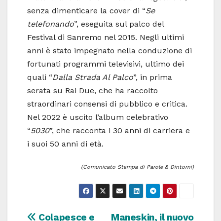
senza dimenticare la cover di “
Se
telefonando
”, eseguita sul palco del
Festival di Sanremo nel 2015. Negli ultimi
anni è stato impegnato nella conduzione di
fortunati programmi televisivi, ultimo dei
quali “
Dalla Strada Al Palco
”, in prima
serata su Rai Due, che ha raccolto
straordinari consensi di pubblico e critica.
Nel 2022 è uscito l’album celebrativo
“
5030
”, che racconta i 30 anni di carriera e
i suoi 50 anni di età.
(Comunicato Stampa di Parole & Dintorni)
Navigazione
Colapesce e
Maneskin, il nuovo