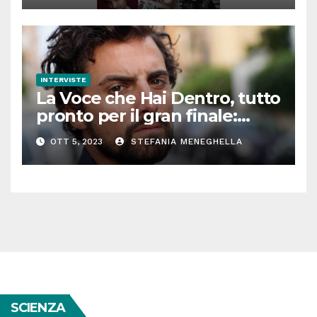
INTERVISTE
La Voce che Hai Dentro, tutto
pronto per il gran finale:
parla Roberto Oliveri
OTT 5, 2023
STEFANIA MENEGHELLA
SCIENZA