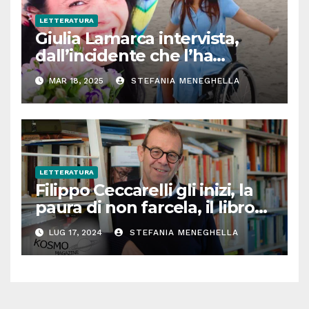
LETTERATURA
Giulia Lamarca intervista,
dall’incidente che l’ha
cambiata alla nuova vita in
MAR 18, 2025
STEFANIA MENEGHELLA
giro per il mondo: “La
disabilità? Ecco cosa non
funziona”
LETTERATURA
Filippo Ceccarelli gli inizi, la
paura di non farcela, il libro
su Berlusconi: il giornalista
LUG 17, 2024
STEFANIA MENEGHELLA
senza filtri sulla sua vita