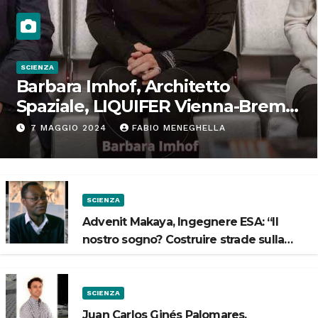
SCIENZA
Barbara Imhof, Architetto
Spaziale, LIQUIFER Vienna-Brema:
“Progettiamo habitat per lo
7 MAGGIO 2024
FABIO MENEGHELLA
Spazio”
SCIENZA
Advenit Makaya, Ingegnere ESA: “Il
nostro sogno? Costruire strade sulla
Luna”
SCIENZA
Juan Carlos Ginés Palomares,