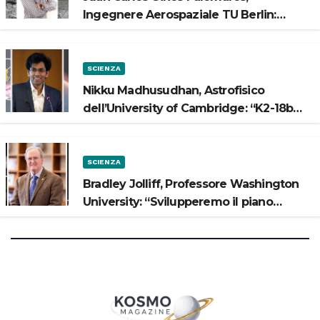
Ingegnere Aerospaziale TU Berlin:
“Vogliamo costruire strade sulla Luna”
SCIENZA
Nikku Madhusudhan, Astrofisico
dell’University of Cambridge: “K2-18b
potrebbe avere un oceano”
SCIENZA
Bradley Jolliff, Professore Washington
University: “Svilupperemo il piano
scientifico di Artemis 3”