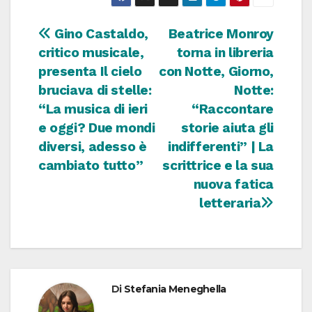
Navigazione
Gino Castaldo,
Beatrice Monroy
critico musicale,
torna in libreria
articoli
presenta Il cielo
con Notte, Giorno,
bruciava di stelle:
Notte:
“La musica di ieri
“Raccontare
e oggi? Due mondi
storie aiuta gli
diversi, adesso è
indifferenti” | La
cambiato tutto”
scrittrice e la sua
nuova fatica
letteraria
Di
Stefania Meneghella