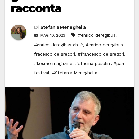
racconta
Di
Stefania Meneghella
,
#enrico deregibus
MAG 10, 2023
,
#enrico deregibus chi è
#enrico deregibus
,
,
fracesco de gregori
#francesco de gregori
,
,
#kosmo magazine
#officina pasolini
#pam
,
festival
#Stefania Meneghella