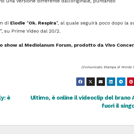
 una versione differente dall’originale, puntando
um di
Elodie
“
Ok. Respira
”, al quale seguirà poco dopo la s
”, su Prime Video dal 20/2.
o show al Mediolanum Forum, prodotto da Vivo Concert
(Comunicato Stampa di Words F
y: è
Ultimo, è online il videoclip del brano 
fuori il sing