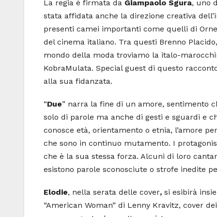
La regia è firmata da
Giampaolo Sgura
, uno 
stata affidata anche la direzione creativa dell’
presenti camei importanti come quelli di Ornell
del cinema italiano. Tra questi Brenno Placid
mondo della moda troviamo la italo-marocchin
KobraMulata. Special guest di questo racconto
alla sua fidanzata.
“
Due
” narra la fine di un amore, sentimento c
solo di parole ma anche di gesti e sguardi e c
conosce età, orientamento o etnia, l’amore per
che sono in continuo mutamento. I protagonist
che è la sua stessa forza. Alcuni di loro canta
esistono parole sconosciute o strofe inedite p
Elodie
, nella serata delle cover
,
si esibirà ins
“American Woman” di Lenny Kravitz, cover dei