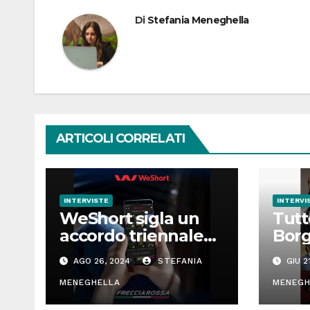
Di
Stefania Meneghella
ARTICOLI CORRELATI
INTERVISTE
INTERVI
WeShort sigla un
Tutt
accordo triennale
Borg
con Frecciarossa
WeSh
AGO 26, 2024
STEFANIA
GIU 2
dell
MENEGHELLA
ediz
MENEGH