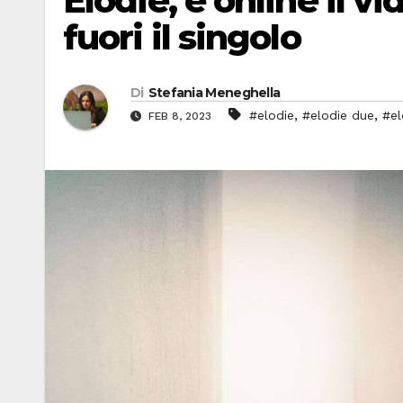
Elodie, è online il vi
fuori il singolo
Di
Stefania Meneghella
,
,
#elodie
#elodie due
#el
FEB 8, 2023