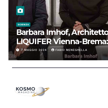
SCIENZA
Barbara Imhof, Architetto
LIQUIFER Vienna-Brema:
“Progettiamo habitat per
7 MAGGIO 2024
FABIO MENEGHELLA