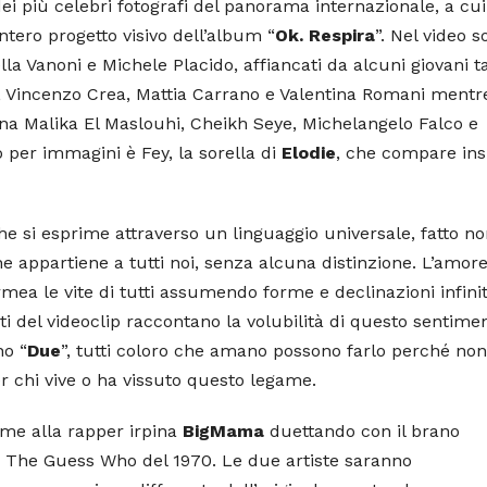
dei più celebri fotografi del panorama internazionale, a cui
intero progetto visivo dell’album “
Ok. Respira
”. Nel video s
a Vanoni e Michele Placido, affiancati da alcuni giovani ta
o, Vincenzo Crea, Mattia Carrano e Valentina Romani mentr
a Malika El Maslouhi, Cheikh Seye, Michelangelo Falco e
 per immagini è Fey, la sorella di
Elodie
, che compare in
he si esprime attraverso un linguaggio universale, fatto n
he appartiene a tutti noi, senza alcuna distinzione. L’amor
mea le vite di tutti assumendo forme e declinazioni infini
i del videoclip raccontano la volubilità di questo sentime
no “
Due
”, tutti coloro che amano possono farlo perché non
er chi vive o ha vissuto questo legame.
ieme alla rapper irpina
BigMama
duettando con il brano
 The Guess Who del 1970. Le due artiste saranno