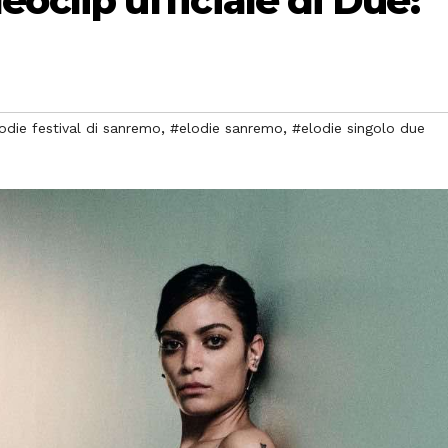
deoclip ufficiale di Due:
,
,
odie festival di sanremo
#elodie sanremo
#elodie singolo due