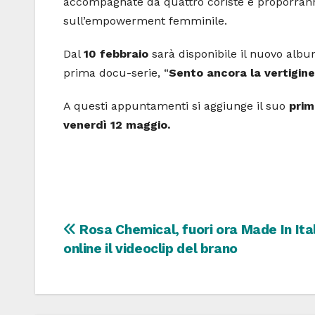
accompagnate da quattro coriste e proporranno
sull’empowerment femminile.
Dal
10 febbraio
sarà disponibile il nuovo alb
prima docu-serie, “
Sento ancora la vertigine
A questi appuntamenti si aggiunge il suo
prim
venerdì
12 maggio.
Navigazione
Rosa Chemical, fuori ora Made In Ital
online il videoclip del brano
articoli