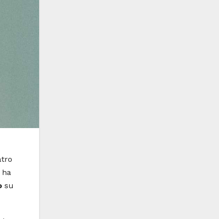
atro
e ha
o
su