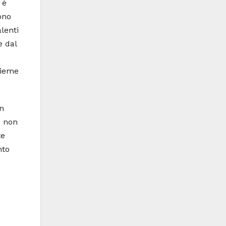
 è
ono
lenti
e dal
sieme
on
e non
te
nto