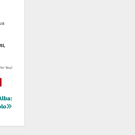
ua
i,
or You)
Alba:
olo