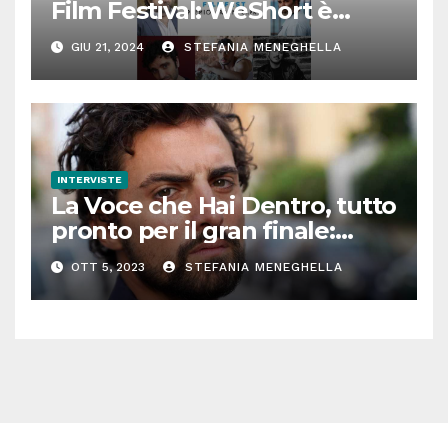
Film Festival: WeShort è
partner della prima edizione
GIU 21, 2024
STEFANIA MENEGHELLA
INTERVISTE
La Voce che Hai Dentro, tutto
pronto per il gran finale:
parla Roberto Oliveri
OTT 5, 2023
STEFANIA MENEGHELLA