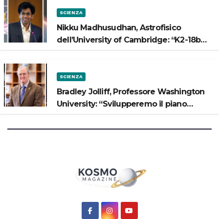
SCIENZA
Nikku Madhusudhan, Astrofisico
dell’University of Cambridge: “K2-18b
potrebbe avere un oceano”
SCIENZA
Bradley Jolliff, Professore Washington
University: “Svilupperemo il piano
scientifico di Artemis 3”