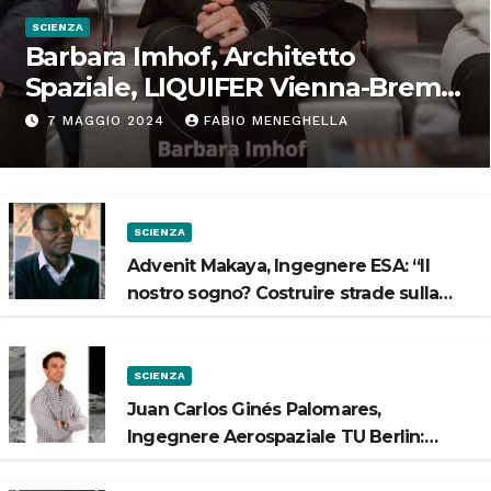
SCIENZA
Barbara Imhof, Architetto
Spaziale, LIQUIFER Vienna-Brema:
“Progettiamo habitat per lo
7 MAGGIO 2024
FABIO MENEGHELLA
Spazio”
SCIENZA
Advenit Makaya, Ingegnere ESA: “Il
nostro sogno? Costruire strade sulla
Luna”
SCIENZA
Juan Carlos Ginés Palomares,
Ingegnere Aerospaziale TU Berlin:
“Vogliamo costruire strade sulla Luna”