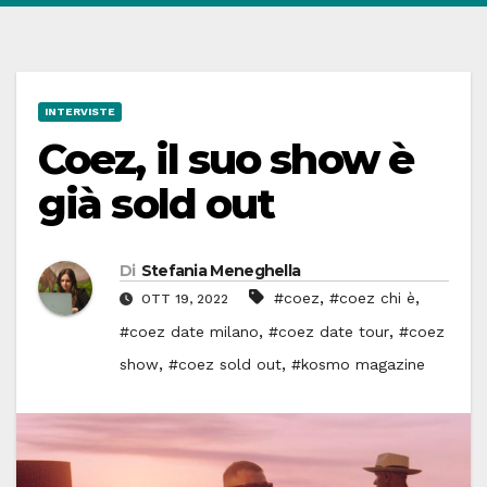
INTERVISTE
Coez, il suo show è
già sold out
Di
Stefania Meneghella
,
,
#coez
#coez chi è
OTT 19, 2022
,
,
#coez date milano
#coez date tour
#coez
,
,
show
#coez sold out
#kosmo magazine