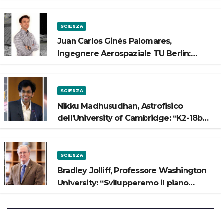
Luna”
SCIENZA
Juan Carlos Ginés Palomares,
Ingegnere Aerospaziale TU Berlin:
“Vogliamo costruire strade sulla Luna”
SCIENZA
Nikku Madhusudhan, Astrofisico
dell’University of Cambridge: “K2-18b
potrebbe avere un oceano”
SCIENZA
Bradley Jolliff, Professore Washington
University: “Svilupperemo il piano
scientifico di Artemis 3”