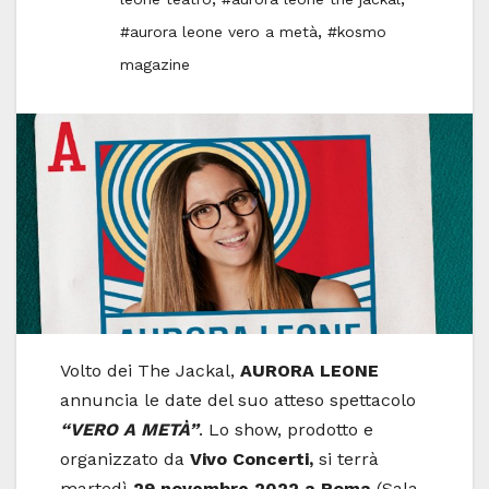
,
#aurora leone vero a metà
#kosmo
magazine
Volto dei The Jackal,
AURORA LEONE
annuncia le date del suo atteso spettacolo
“VERO A METÀ”
. Lo show, prodotto e
organizzato da
Vivo Concerti,
si terrà
martedì
29 novembre 2022 a Roma
(Sala