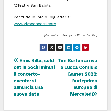
@Teatro San Babila
Per tutte le info di biglietteria:
www.vivoconcerti.com
(Comunicato Stampa di Words For You)
Navigazione
Emis Killa, sold
Tim Burton arriva
out in pochi minuti
a Lucca Comis &
articoli
il concerto-
Games 2022:
evento: si
l’anteprima
annuncia una
europea di
nuova data
Mercoledì