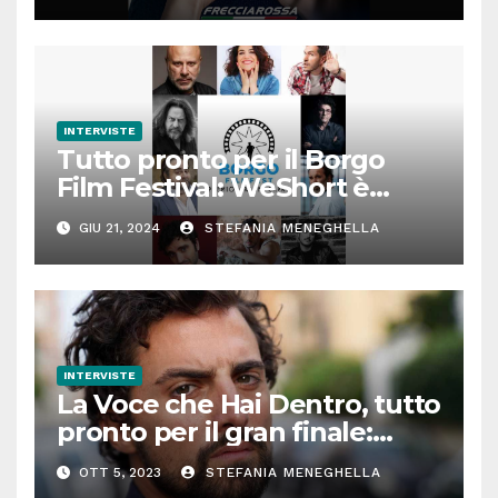
INTERVISTE
Tutto pronto per il Borgo
Film Festival: WeShort è
partner della prima edizione
GIU 21, 2024
STEFANIA MENEGHELLA
INTERVISTE
La Voce che Hai Dentro, tutto
pronto per il gran finale:
parla Roberto Oliveri
OTT 5, 2023
STEFANIA MENEGHELLA