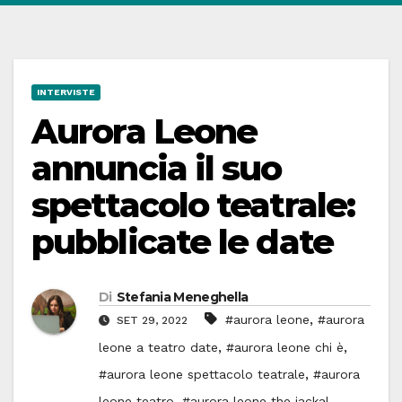
INTERVISTE
Aurora Leone
annuncia il suo
spettacolo teatrale:
pubblicate le date
Di
Stefania Meneghella
,
#aurora leone
#aurora
SET 29, 2022
,
,
leone a teatro date
#aurora leone chi è
,
#aurora leone spettacolo teatrale
#aurora
,
,
leone teatro
#aurora leone the jackal