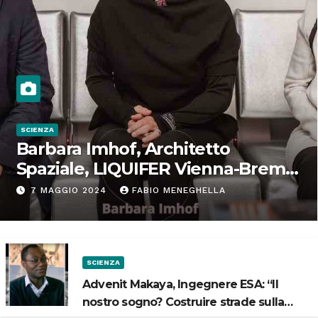
SCIENZA
Barbara Imhof, Architetto
Spaziale, LIQUIFER Vienna-Brema:
“Progettiamo habitat per lo
7 MAGGIO 2024
FABIO MENEGHELLA
Spazio”
SCIENZA
Advenit Makaya, Ingegnere ESA: “Il
nostro sogno? Costruire strade sulla