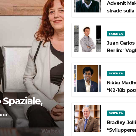
Advenit Mak
strade sulla
SCIENZA
Juan Carlos
Berlin: “Vog
SCIENZA
Nikku Madhu
“K2-18b pot
 Spaziale,
SCIENZA
 lo Spazio”
Bradley Joll
“Svilupperem