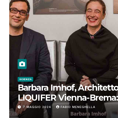
SCIENZA
Barbara Imhof, Architetto
LIQUIFER Vienna-Brema:
“Progettiamo habitat per
7 MAGGIO 2024
FABIO MENEGHELLA