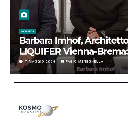
SCIENZA
Barbara Imhof, Architetto
LIQUIFER Vienna-Brema:
“Progettiamo habitat per
7 MAGGIO 2024
FABIO MENEGHELLA