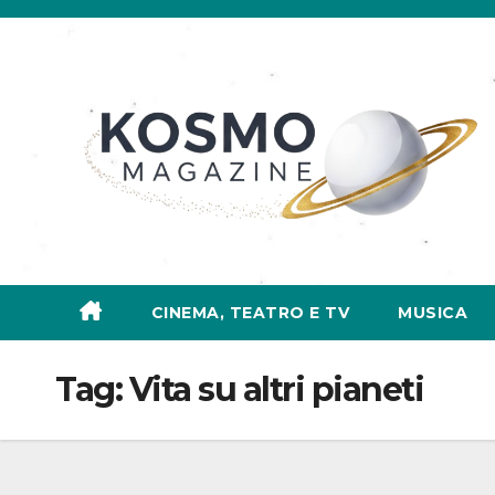
Salta
al
contenuto
CINEMA, TEATRO E TV
MUSICA
Tag:
Vita su altri pianeti