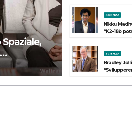
SCIENZA
Nikku Madhu
“K2-18b pot
 Spaziale,
SCIENZA
 lo Spazio”
Bradley Joll
“Svilupperem