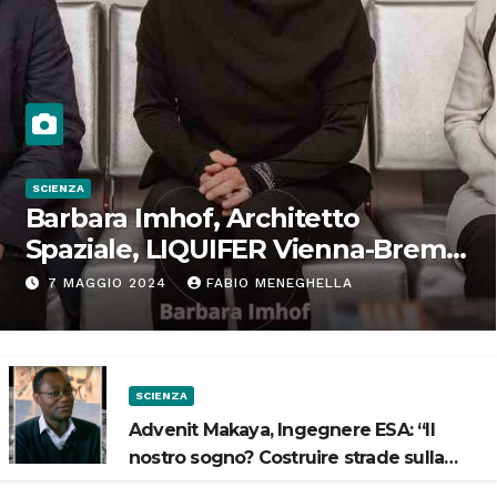
SCIENZA
Barbara Imhof, Architetto
Spaziale, LIQUIFER Vienna-Brema:
“Progettiamo habitat per lo
7 MAGGIO 2024
FABIO MENEGHELLA
Spazio”
SCIENZA
Advenit Makaya, Ingegnere ESA: “Il
nostro sogno? Costruire strade sulla
Luna”