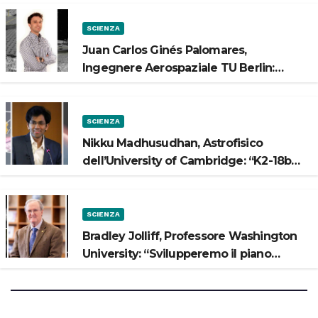
SCIENZA
Juan Carlos Ginés Palomares,
Ingegnere Aerospaziale TU Berlin:
“Vogliamo costruire strade sulla Luna”
SCIENZA
Nikku Madhusudhan, Astrofisico
dell’University of Cambridge: “K2-18b
potrebbe avere un oceano”
SCIENZA
Bradley Jolliff, Professore Washington
University: “Svilupperemo il piano
scientifico di Artemis 3”