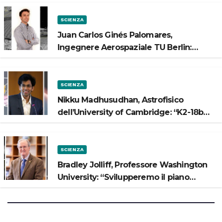
SCIENZA
Juan Carlos Ginés Palomares,
Ingegnere Aerospaziale TU Berlin:
“Vogliamo costruire strade sulla Luna”
SCIENZA
Nikku Madhusudhan, Astrofisico
dell’University of Cambridge: “K2-18b
potrebbe avere un oceano”
SCIENZA
Bradley Jolliff, Professore Washington
University: “Svilupperemo il piano
scientifico di Artemis 3”