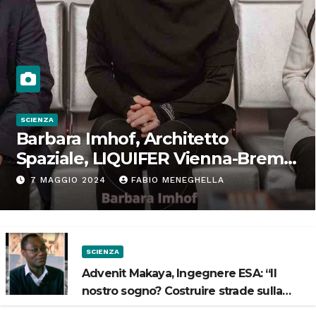
SCIENZA
Barbara Imhof, Architetto
Spaziale, LIQUIFER Vienna-Brema:
“Progettiamo habitat per lo
7 MAGGIO 2024
FABIO MENEGHELLA
Spazio”
SCIENZA
Advenit Makaya, Ingegnere ESA: “Il
nostro sogno? Costruire strade sulla
Luna”