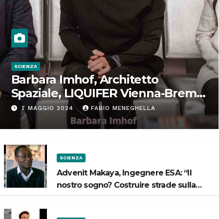
SCIENZA
Barbara Imhof, Architetto
Spaziale, LIQUIFER Vienna-Brema:
“Progettiamo habitat per lo
7 MAGGIO 2024
FABIO MENEGHELLA
Spazio”
SCIENZA
Advenit Makaya, Ingegnere ESA: “Il
nostro sogno? Costruire strade sulla
Luna”