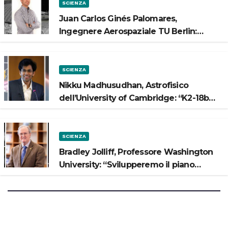
SCIENZA
Juan Carlos Ginés Palomares,
Ingegnere Aerospaziale TU Berlin:
“Vogliamo costruire strade sulla Luna”
SCIENZA
Nikku Madhusudhan, Astrofisico
dell’University of Cambridge: “K2-18b
potrebbe avere un oceano”
SCIENZA
Bradley Jolliff, Professore Washington
University: “Svilupperemo il piano
scientifico di Artemis 3”