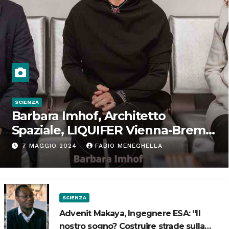
SCIENZA
Barbara Imhof, Architetto
Spaziale, LIQUIFER Vienna-Brema:
“Progettiamo habitat per lo
7 MAGGIO 2024
FABIO MENEGHELLA
Spazio”
SCIENZA
Advenit Makaya, Ingegnere ESA: “Il
nostro sogno? Costruire strade sulla