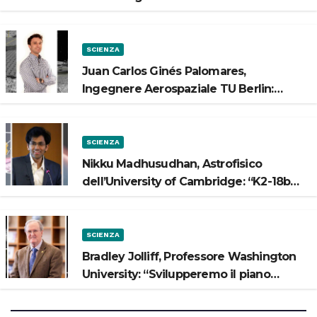
Luna”
SCIENZA
Juan Carlos Ginés Palomares,
Ingegnere Aerospaziale TU Berlin:
“Vogliamo costruire strade sulla Luna”
SCIENZA
Nikku Madhusudhan, Astrofisico
dell’University of Cambridge: “K2-18b
potrebbe avere un oceano”
SCIENZA
Bradley Jolliff, Professore Washington
University: “Svilupperemo il piano
scientifico di Artemis 3”