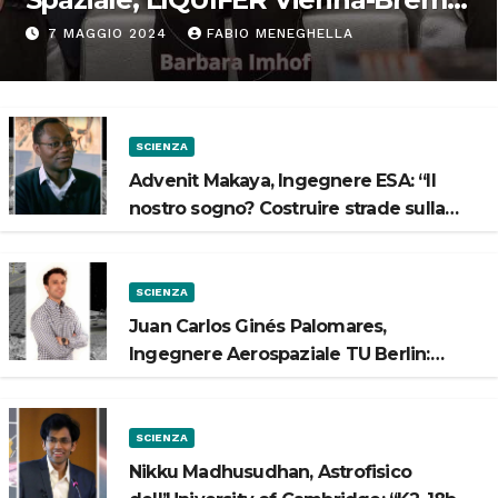
“Progettiamo habitat per lo
7 MAGGIO 2024
FABIO MENEGHELLA
Spazio”
SCIENZA
Advenit Makaya, Ingegnere ESA: “Il
nostro sogno? Costruire strade sulla
Luna”
SCIENZA
Juan Carlos Ginés Palomares,
Ingegnere Aerospaziale TU Berlin:
“Vogliamo costruire strade sulla Luna”
SCIENZA
Nikku Madhusudhan, Astrofisico