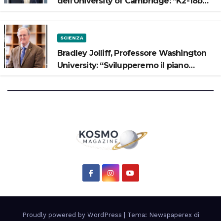
dell’University of Cambridge: “K2-18b
potrebbe avere un oceano”
SCIENZA
Bradley Jolliff, Professore Washington
University: “Svilupperemo il piano
scientifico di Artemis 3”
Proudly powered by WordPress
|
Tema: Newspaperex di