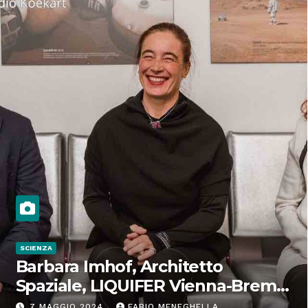
SCIENZA
Barbara Imhof, Architetto
Spaziale, LIQUIFER Vienna-Brema:
“Progettiamo habitat per lo
7 MAGGIO 2024
FABIO MENEGHELLA