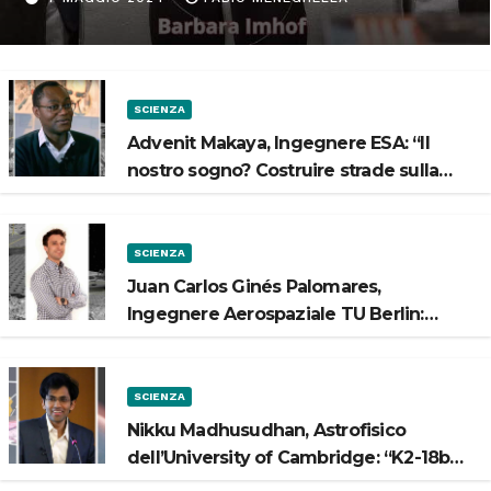
Spazio”
SCIENZA
Advenit Makaya, Ingegnere ESA: “Il
nostro sogno? Costruire strade sulla
Luna”
SCIENZA
Juan Carlos Ginés Palomares,
Ingegnere Aerospaziale TU Berlin:
“Vogliamo costruire strade sulla Luna”
SCIENZA
Nikku Madhusudhan, Astrofisico
dell’University of Cambridge: “K2-18b
potrebbe avere un oceano”