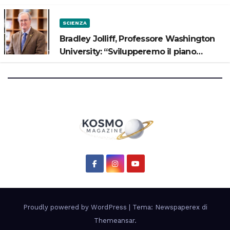
SCIENZA
Bradley Jolliff, Professore Washington
University: “Svilupperemo il piano
scientifico di Artemis 3”
Proudly powered by WordPress
|
Tema: Newspaperex di
Themeansar
.