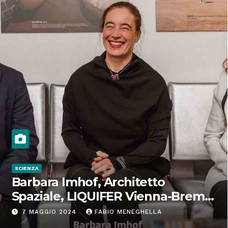
SCIENZA
Barbara Imhof, Architetto
Spaziale, LIQUIFER Vienna-Brema:
“Progettiamo habitat per lo
7 MAGGIO 2024
FABIO MENEGHELLA
Spazio”