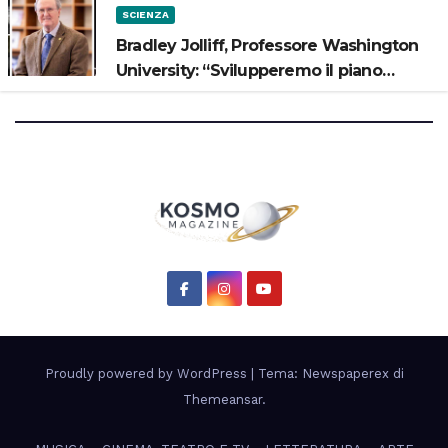
SCIENZA
Bradley Jolliff, Professore Washington
University: “Svilupperemo il piano
scientifico di Artemis 3”
Proudly powered by WordPress
|
Tema: Newspaperex di
Themeansar
.