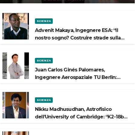
SCIENZA
Advenit Makaya, Ingegnere ESA: “Il
nostro sogno? Costruire strade sulla
Luna”
SCIENZA
Juan Carlos Ginés Palomares,
Ingegnere Aerospaziale TU Berlin:
“Vogliamo costruire strade sulla Luna”
SCIENZA
Nikku Madhusudhan, Astrofisico
dell’University of Cambridge: “K2-18b
potrebbe avere un oceano”