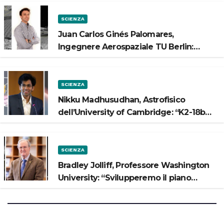
SCIENZA
Juan Carlos Ginés Palomares,
Ingegnere Aerospaziale TU Berlin:
“Vogliamo costruire strade sulla Luna”
SCIENZA
Nikku Madhusudhan, Astrofisico
dell’University of Cambridge: “K2-18b
potrebbe avere un oceano”
SCIENZA
Bradley Jolliff, Professore Washington
University: “Svilupperemo il piano
scientifico di Artemis 3”