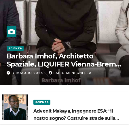
SCIENZA
Barbara Imhof, Architetto
Spaziale, LIQUIFER Vienna-Brema:
“Progettiamo habitat per lo
7 MAGGIO 2024
FABIO MENEGHELLA
Spazio”
SCIENZA
Advenit Makaya, Ingegnere ESA: “Il
nostro sogno? Costruire strade sulla
Luna”