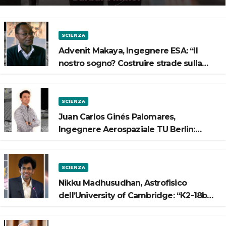
SCIENZA
Advenit Makaya, Ingegnere ESA: “Il
nostro sogno? Costruire strade sulla
Luna”
SCIENZA
Juan Carlos Ginés Palomares,
Ingegnere Aerospaziale TU Berlin:
“Vogliamo costruire strade sulla Luna”
SCIENZA
Nikku Madhusudhan, Astrofisico
dell’University of Cambridge: “K2-18b
potrebbe avere un oceano”