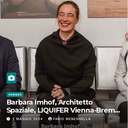
SCIENZA
Barbara Imhof, Architetto
Spaziale, LIQUIFER Vienna-Brema:
“Progettiamo habitat per lo
7 MAGGIO 2024
FABIO MENEGHELLA
Spazio”