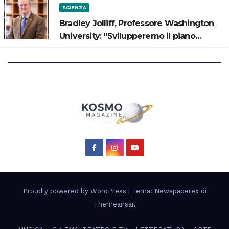
SCIENZA
Bradley Jolliff, Professore Washington
University: “Svilupperemo il piano
scientifico di Artemis 3”
Proudly powered by WordPress
|
Tema: Newspaperex di
Themeansar
.