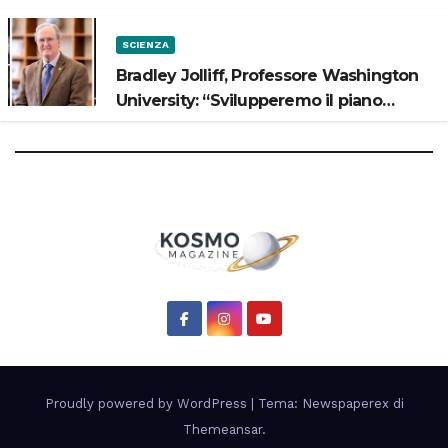
SCIENZA
Bradley Jolliff, Professore Washington
University: “Svilupperemo il piano
scientifico di Artemis 3”
Proudly powered by WordPress
|
Tema: Newspaperex di
Themeansar
.