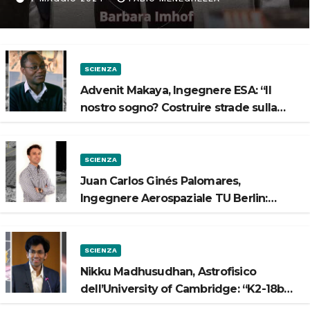
Spazio”
SCIENZA
Advenit Makaya, Ingegnere ESA: “Il
nostro sogno? Costruire strade sulla
Luna”
SCIENZA
Juan Carlos Ginés Palomares,
Ingegnere Aerospaziale TU Berlin:
“Vogliamo costruire strade sulla Luna”
SCIENZA
Nikku Madhusudhan, Astrofisico
dell’University of Cambridge: “K2-18b
potrebbe avere un oceano”