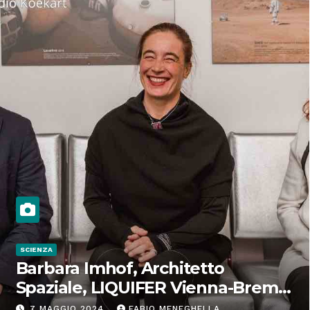
SCIENZA
Barbara Imhof, Architetto
Spaziale, LIQUIFER Vienna-Brema:
“Progettiamo habitat per lo
7 MAGGIO 2024
FABIO MENEGHELLA