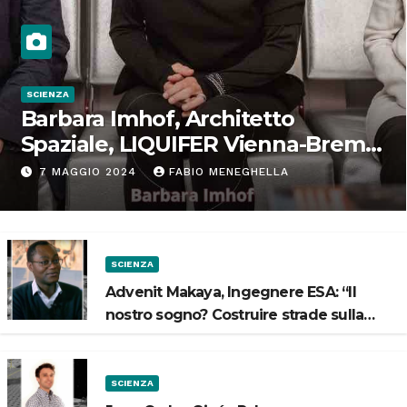
SCIENZA
Barbara Imhof, Architetto
Spaziale, LIQUIFER Vienna-Brema:
“Progettiamo habitat per lo
7 MAGGIO 2024
FABIO MENEGHELLA
Spazio”
SCIENZA
Advenit Makaya, Ingegnere ESA: “Il
nostro sogno? Costruire strade sulla
Luna”
SCIENZA