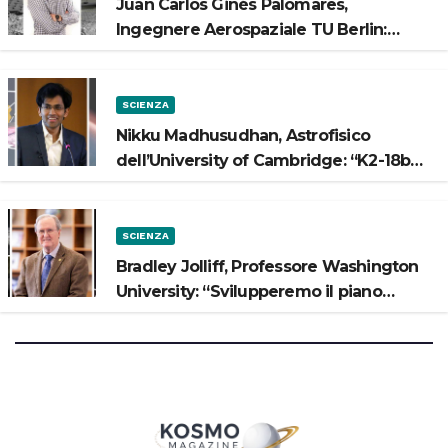
Juan Carlos Ginés Palomares,
Ingegnere Aerospaziale TU Berlin:
“Vogliamo costruire strade sulla Luna”
SCIENZA
Nikku Madhusudhan, Astrofisico
dell’University of Cambridge: “K2-18b
potrebbe avere un oceano”
SCIENZA
Bradley Jolliff, Professore Washington
University: “Svilupperemo il piano
scientifico di Artemis 3”