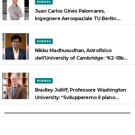
SCIENZA
Juan Carlos Ginés Palomares,
Ingegnere Aerospaziale TU Berlin:
“Vogliamo costruire strade sulla Luna”
SCIENZA
Nikku Madhusudhan, Astrofisico
dell’University of Cambridge: “K2-18b
potrebbe avere un oceano”
SCIENZA
Bradley Jolliff, Professore Washington
University: “Svilupperemo il piano
scientifico di Artemis 3”