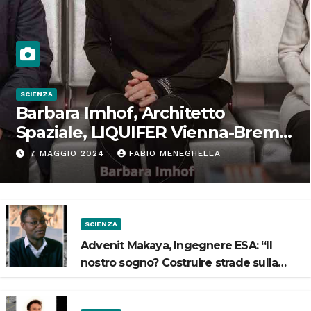
SCIENZA
Barbara Imhof, Architetto
Spaziale, LIQUIFER Vienna-Brema:
“Progettiamo habitat per lo
7 MAGGIO 2024
FABIO MENEGHELLA
Spazio”
SCIENZA
Advenit Makaya, Ingegnere ESA: “Il
nostro sogno? Costruire strade sulla
Luna”