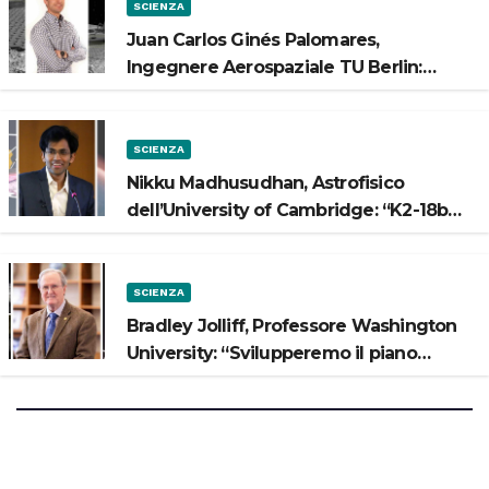
SCIENZA
Juan Carlos Ginés Palomares,
Ingegnere Aerospaziale TU Berlin:
“Vogliamo costruire strade sulla Luna”
SCIENZA
Nikku Madhusudhan, Astrofisico
dell’University of Cambridge: “K2-18b
potrebbe avere un oceano”
SCIENZA
Bradley Jolliff, Professore Washington
University: “Svilupperemo il piano
scientifico di Artemis 3”