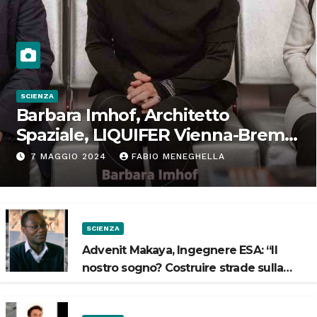
SCIENZA
Barbara Imhof, Architetto
Spaziale, LIQUIFER Vienna-Brema:
“Progettiamo habitat per lo
7 MAGGIO 2024
FABIO MENEGHELLA
Spazio”
SCIENZA
Advenit Makaya, Ingegnere ESA: “Il
nostro sogno? Costruire strade sulla
Luna”