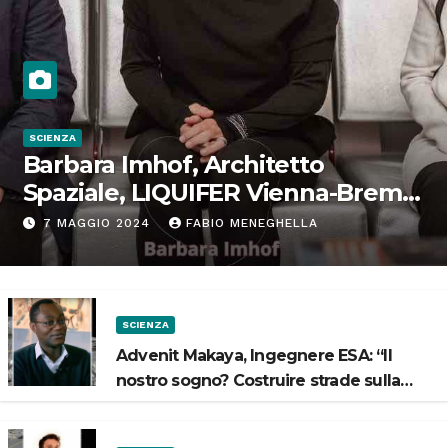
SCIENZA
Barbara Imhof, Architetto
Spaziale, LIQUIFER Vienna-Brema:
“Progettiamo habitat per lo
7 MAGGIO 2024
FABIO MENEGHELLA
Spazio”
SCIENZA
Advenit Makaya, Ingegnere ESA: “Il
nostro sogno? Costruire strade sulla
Luna”