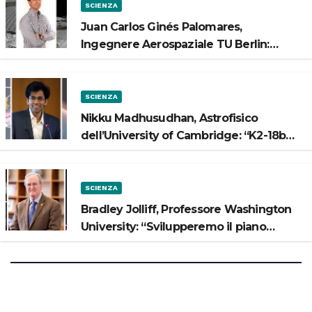
SCIENZA
Juan Carlos Ginés Palomares,
Ingegnere Aerospaziale TU Berlin:
“Vogliamo costruire strade sulla Luna”
SCIENZA
Nikku Madhusudhan, Astrofisico
dell’University of Cambridge: “K2-18b
potrebbe avere un oceano”
SCIENZA
Bradley Jolliff, Professore Washington
University: “Svilupperemo il piano
scientifico di Artemis 3”