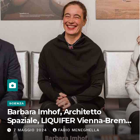
SCIENZA
Barbara Imhof, Architetto
Spaziale, LIQUIFER Vienna-Brema:
“Progettiamo habitat per lo
7 MAGGIO 2024
FABIO MENEGHELLA
Spazio”