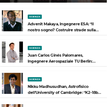
SCIENZA
Advenit Makaya, Ingegnere ESA: “Il
nostro sogno? Costruire strade sulla
Luna”
SCIENZA
Juan Carlos Ginés Palomares,
Ingegnere Aerospaziale TU Berlin:
“Vogliamo costruire strade sulla Luna”
SCIENZA
Nikku Madhusudhan, Astrofisico
dell’University of Cambridge: “K2-18b
potrebbe avere un oceano”