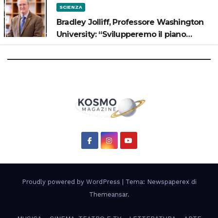
SCIENZA
Bradley Jolliff, Professore Washington
University: “Svilupperemo il piano
scientifico di Artemis 3”
Proudly powered by WordPress
|
Tema: Newspaperex di
Themeansar
.