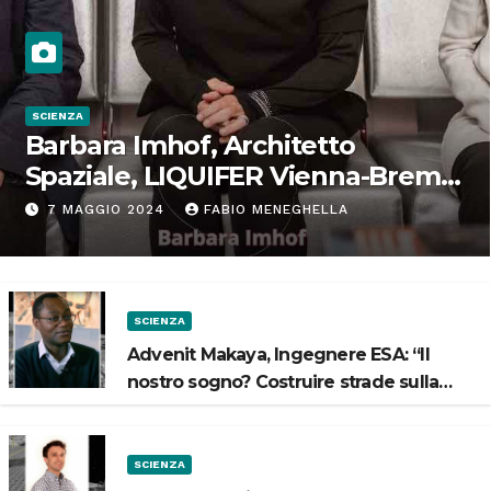
SCIENZA
Barbara Imhof, Architetto
Spaziale, LIQUIFER Vienna-Brema:
“Progettiamo habitat per lo
7 MAGGIO 2024
FABIO MENEGHELLA
Spazio”
SCIENZA
Advenit Makaya, Ingegnere ESA: “Il
nostro sogno? Costruire strade sulla
Luna”
SCIENZA