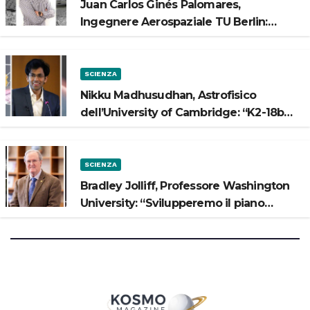
Juan Carlos Ginés Palomares,
Ingegnere Aerospaziale TU Berlin:
“Vogliamo costruire strade sulla Luna”
SCIENZA
Nikku Madhusudhan, Astrofisico
dell’University of Cambridge: “K2-18b
potrebbe avere un oceano”
SCIENZA
Bradley Jolliff, Professore Washington
University: “Svilupperemo il piano
scientifico di Artemis 3”